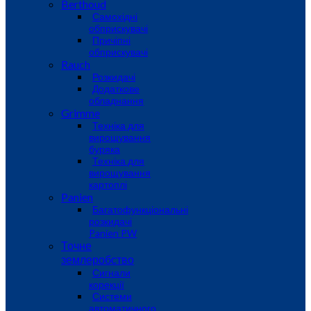
Berthoud
Самохідні
обприскувачі
Причіпні
обприскувачі
Rauch
Розкидачі
Додаткове
обладнання
Grimme
Техніка для
вирощування
буряка
Техніка для
вирощування
картоплі
Panien
Багатофункціональні
розкидачі
Panien PW
Точне
землеробство
Сигнали
корекції
Системи
автоматичного