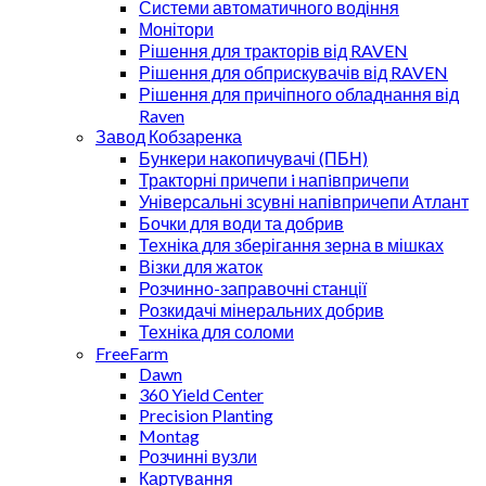
Системи автоматичного водіння
Монітори
Рішення для тракторів від RAVEN
Рішення для обприскувачів від RAVEN
Рішення для причіпного обладнання від
Raven
Завод Кобзаренка
Бункери накопичувачі (ПБН)
Тракторні причепи i напiвпричепи
Універсальні зсувні напівпричепи Атлант
Бочки для води та добрив
Техніка для зберігання зерна в мішках
Візки для жаток
Розчинно-заправочні станції
Розкидачі мінеральних добрив
Техніка для соломи
FreeFarm
Dawn
360 Yield Center
Precision Planting
Montag
Розчинні вузли
Картування