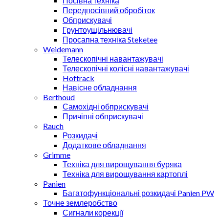
Посівна техніка
Передпосівний обробіток
Обприскувачі
Грунтоущільнювачі
Просапна техніка Steketee
Weidemann
Телескопічні навантажувачі
Телескопічні колісні навантажувачі
Hoftrack
Навісне обладнання
Berthoud
Самохідні обприскувачі
Причіпні обприскувачі
Rauch
Розкидачі
Додаткове обладнання
Grimme
Техніка для вирощування буряка
Техніка для вирощування картоплі
Panien
Багатофункціональні розкидачі Panien PW
Точне землеробство
Сигнали корекції