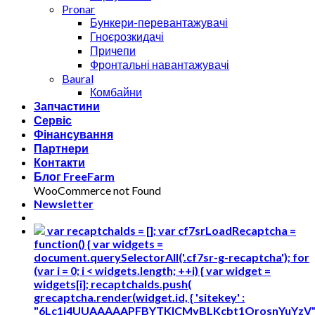
Pronar
Бункери-перевантажувачі
Гноєрозкидачі
Причепи
Фронтальні навантажувачі
Baural
Комбайни
Запчастини
Сервіс
Фінансування
Партнери
Контакти
Блог FreeFarm
WooCommerce not Found
Newsletter
var recaptchaIds = []; var cf7srLoadRecaptcha =
function() { var widgets =
document.querySelectorAll('.cf7sr-g-recaptcha'); for
(var i = 0; i < widgets.length; ++i) { var widget =
widgets[i]; recaptchaIds.push(
grecaptcha.render(widget.id, { 'sitekey' :
"6Lc1i4UUAAAAAPFBYTKICMyBLKcbt1OrosnYuYzV