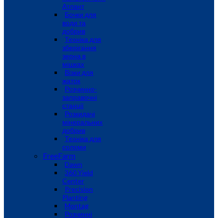
Атлант
Бочки для
води та
добрив
Техніка для
зберігання
зерна в
мішках
Візки для
жаток
Розчинно-
заправочні
станції
Розкидачі
мінеральних
добрив
Техніка для
соломи
FreeFarm
Dawn
360 Yield
Center
Precision
Planting
Montag
Розчинні