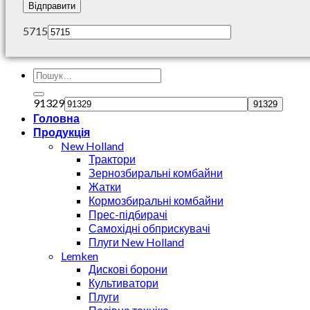
5715
91329
Головна
Продукція
New Holland
Трактори
Зернозбиральні комбайни
Жатки
Кормозбиральні комбайни
Прес-підбирачі
Самохідні обприскувачі
Плуги New Holland
Lemken
Дискові борони
Культиватори
Плуги