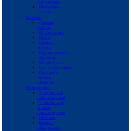
обприскувачі
Плуги New
Holland
Lemken
Дискові
борони
Культиватори
Плуги
Посівна
техніка
Передпосівний
обробіток
Обприскувачі
Грунтоущільнювачі
Просапна
техніка
Steketee
Weidemann
Телескопічні
навантажувачі
Телескопічні
колісні
навантажувачі
Hoftrack
Навісне
обладнання