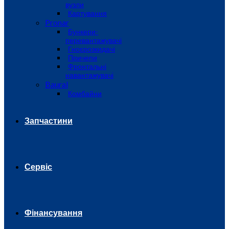
вузли
Картування
Pronar
Бункери-
перевантажувачі
Гноєрозкидачі
Причепи
Фронтальні
навантажувачі
Baural
Комбайни
Запчастини
Сервіс
Фінансування