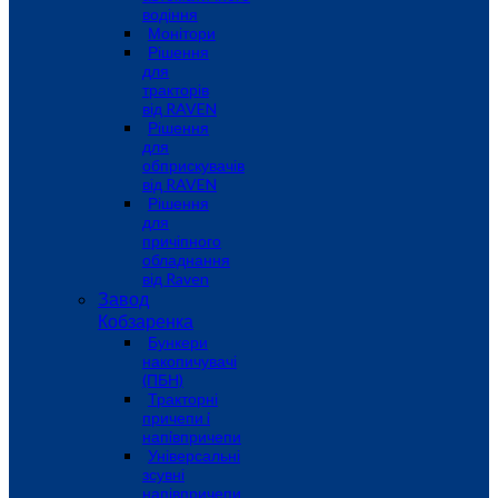
водіння
Монітори
Рішення
для
тракторів
від RAVEN
Рішення
для
обприскувачів
від RAVEN
Рішення
для
причіпного
обладнання
від Raven
Завод
Кобзаренка
Бункери
накопичувачі
(ПБН)
Тракторні
причепи i
напiвпричепи
Універсальні
зсувні
напівпричепи