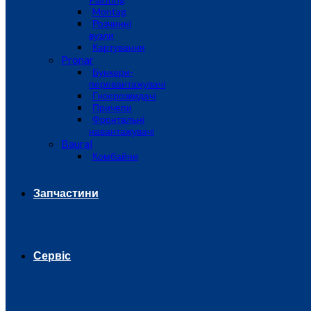
Montag
Розчинні
вузли
Картування
Pronar
Бункери-
перевантажувачі
Гноєрозкидачі
Причепи
Фронтальні
навантажувачі
Baural
Комбайни
Запчастини
Сервіс