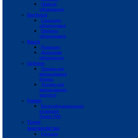
Навісне
обладнання
Berthoud
Самохідні
обприскувачі
Причіпні
обприскувачі
Rauch
Розкидачі
Додаткове
обладнання
Grimme
Техніка для
вирощування
буряка
Техніка для
вирощування
картоплі
Panien
Багатофункціональні
розкидачі
Panien PW
Точне
землеробство
Сигнали