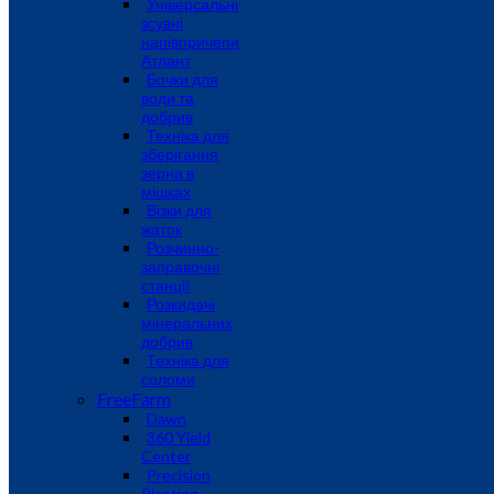
Універсальні
зсувні
напівпричепи
Атлант
Бочки для
води та
добрив
Техніка для
зберігання
зерна в
мішках
Візки для
жаток
Розчинно-
заправочні
станції
Розкидачі
мінеральних
добрив
Техніка для
соломи
FreeFarm
Dawn
360 Yield
Center
Precision
Planting