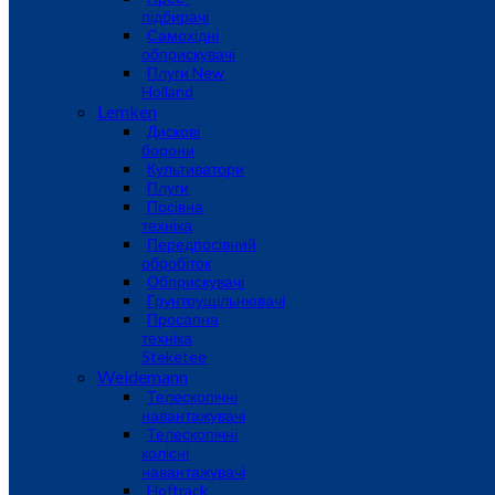
підбирачі
Самохідні
обприскувачі
Плуги New
Holland
Lemken
Дискові
борони
Культиватори
Плуги
Посівна
техніка
Передпосівний
обробіток
Обприскувачі
Грунтоущільнювачі
Просапна
техніка
Steketee
Weidemann
Телескопічні
навантажувачі
Телескопічні
колісні
навантажувачі
Hoftrack