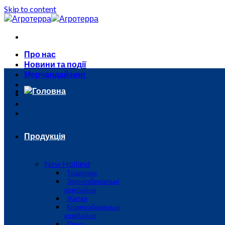
Skip to content
Про нас
Новини та події
Мерчандайзинг
Головна
Продукція
New Holland
Трактори
Зернозбиральні
комбайни
Жатки
Кормозбиральні
комбайни
Прес-