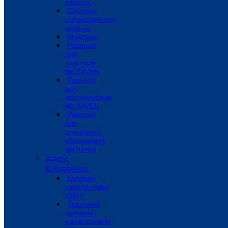
корекції
Системи
автоматичного
водіння
Монітори
Рішення
для
тракторів
від RAVEN
Рішення
для
обприскувачів
від RAVEN
Рішення
для
причіпного
обладнання
від Raven
Завод
Кобзаренка
Бункери
накопичувачі
(ПБН)
Тракторні
причепи i
напiвпричепи