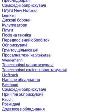
Прес-підбирачі
Самохідні обприскувачі
Плуги New Holland
Lemken
Дискові борони
Культиватори
Плуги
Посівна техніка
Передпосівний обробіток
Обприскувачі
Грунтоущільнювачі
Просапна техніка Steketee
Weidemann
Телескопічні навантажувачі
Телескопічні колісні навантажувачі
Hoftrack
Навісне обладнання
Berthoud
Самохідні обприскувачі
Причіпні обприскувачі
Rauch
Розкидачі
Додаткове обладнання