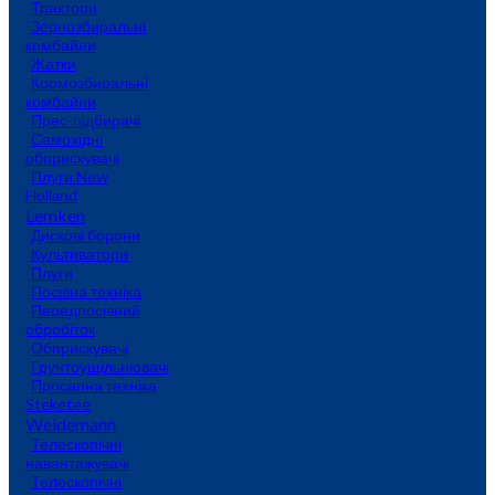
Трактори
Зернозбиральні
комбайни
Жатки
Кормозбиральні
комбайни
Прес-підбирачі
Самохідні
обприскувачі
Плуги New
Holland
Lemken
Дискові борони
Культиватори
Плуги
Посівна техніка
Передпосівний
обробіток
Обприскувачі
Грунтоущільнювачі
Просапна техніка
Steketee
Weidemann
Телескопічні
навантажувачі
Телескопічні