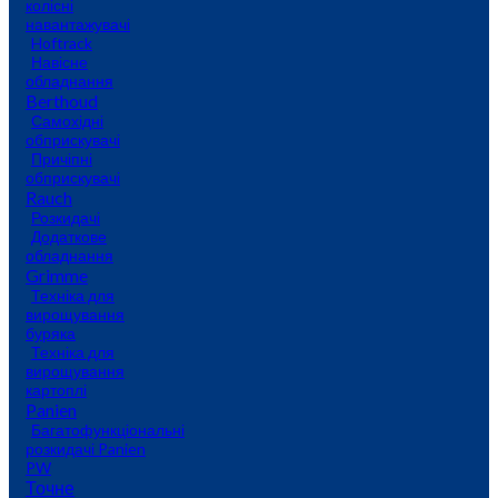
колісні
навантажувачі
Hoftrack
Навісне
обладнання
Berthoud
Самохідні
обприскувачі
Причіпні
обприскувачі
Rauch
Розкидачі
Додаткове
обладнання
Grimme
Техніка для
вирощування
буряка
Техніка для
вирощування
картоплі
Panien
Багатофункціональні
розкидачі Panien
PW
Точне