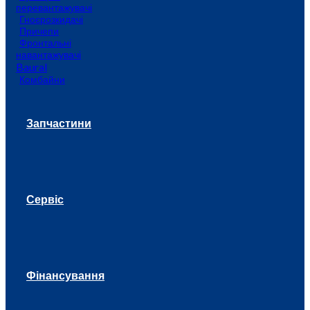
перевантажувачі
Гноєрозкидачі
Причепи
Фронтальні
навантажувачі
Baural
Комбайни
Запчастини
Сервіс
Фінансування