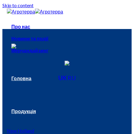
Skip to content
Про нас
Новини та події
Мерчандайзинг
UK
RU
Головна
Продукція
New Holland