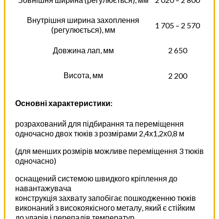
Внутрішня ширина захоплення
1 705 – 2 570
(регулюється), мм
Довжина лап, мм
2 650
Висота, мм
2 200
Основні характеристики:
розрахований для підбирання та переміщення
одночасно двох тюків з розмірами 2,4х1,2х0,8 м
(для менших розмірів можливе переміщення 3 тюків
одночасно)
оснащений системою швидкого кріплення до
навантажувача
конструкція захвату запобігає пошкодженню тюків
виконаний з високоякісного металу, який є стійким
до ударів і перепадів температур