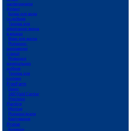
напівпричепи
Атлант
Бочки для води
та добрив
Техніка для
зберігання зерна
в мішках
Візки для жаток
Розчинно-
заправочні
станції
Розкидачі
мінеральних
добрив
Техніка для
соломи
FreeFarm
Dawn
360 Yield Center
Precision
Planting
Montag
Розчинні вузли
Картування
Pronar
Бункери-