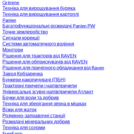
Grimme
Техніка для вирощування буряка
Техніка для вирощування картоплі
Panien
Багатофункціональні розкидачі Panien PW
Точне землеробство
Сигнали корекції
Системи автоматичного водіння
Монітори
Рішення для тракторів від RAVEN
Рішення для обприскувачів від RAVEN
Рішення для причіпного обладнання від Raven
Завод Кобзаренка
Бункери накопичувачі (ПБН)
Тракторні причепи i напiвпричепи
Універсальні зсувні напівпричепи Атлант
Бочки для води та добрив
Техніка для зберігання зерна в мішках
Візки для жаток
Розчинно-заправочні станції
Розкидачі мінеральних добрив
Техніка для соломи
FreeFarm