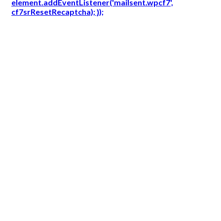
element.addEventListener('mailsent.wpcf7',
cf7srResetRecaptcha); });