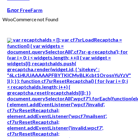
Блог FreeFarm
WooCommerce not Found
var recaptchaIds = []; var cf7srLoadRecaptcha =
function() { var widgets =
document.querySelectorAll('.cf7sr-g-recaptcha'); for
(var i = 0; i < widgets.length; ++i) { var widget =
widgets[i]; recaptchaIds.push(
grecaptcha.render(widget.id, { 'sitekey' :
"6Lc1i4UUAAAAAPFBYTKICMyBLKcbt1OrosnYuYzV"
}) ); } }; function cf7srResetRecaptcha() { for (var i = 0; i
< recaptchaIds.length; i++) {
grecaptcha.reset(recaptchaIds[i]); } }
document.querySelectorAll('.wpcf7').forEach(function(e
{ element.addEventListener('wpcf7invalid',
cf7srResetRecaptcha);
element.addEventListener('wpcf7mailsent',
cf7srResetRecaptcha);
element.addEventListener('invalid.wpcf7',
cf7srResetRecaptcha);