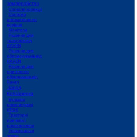
землеробство
Сигнали корекції
Системи
автоматичного
водіння
Монітори
Рішення для
тракторів від
RAVEN
Рішення для
обприскувачів від
RAVEN
Рішення для
причіпного
обладнання від
Raven
Завод
Кобзаренка
Бункери
накопичувачі
(ПБН)
Тракторні
причепи i
напiвпричепи
Універсальні
зсувні