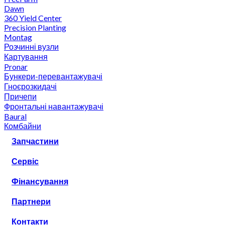
Dawn
360 Yield Center
Precision Planting
Montag
Розчинні вузли
Картування
Pronar
Бункери-перевантажувачі
Гноєрозкидачі
Причепи
Фронтальні навантажувачі
Baural
Комбайни
Запчастини
Сервіс
Фінансування
Партнери
Контакти