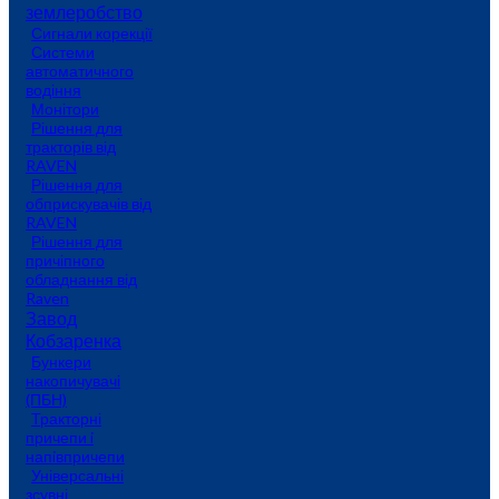
землеробство
Сигнали корекції
Системи
автоматичного
водіння
Монітори
Рішення для
тракторів від
RAVEN
Рішення для
обприскувачів від
RAVEN
Рішення для
причіпного
обладнання від
Raven
Завод
Кобзаренка
Бункери
накопичувачі
(ПБН)
Тракторні
причепи i
напiвпричепи
Універсальні
зсувні