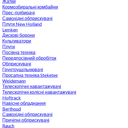
Жатки
Кормозбиральні комбайни
Прес-підбирачі
Самохідні обприскувачі
Плуги New Holland
Lemken
Дискові борони
Культиватори
Плуги
Посівна техніка
Передпосівний обробіток
Обприскувачі
Грунтоущільнювачі
Просапна техніка Steketee
Weidemann
Телескопічні навантажувачі
Телескопічні колісні навантажувачі
Hoftrack
Навісне обладнання
Berthoud
Самохідні обприскувачі
Причіпні обприскувачі
Rauch