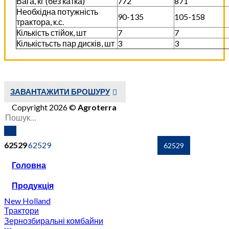
Вага, кг (без катка)
772
871
Необхідна потужність
90-135
105-158
трактора, к.с.
Кількість стійок, шт
7
7
Кількістьсть пар дисків, шт
3
3
ЗАВАНТАЖИТИ БРОШУРУ
Copyright 2026 ©
Agroterra
62529
Головна
Продукція
New Holland
Трактори
Зернозбиральні комбайни