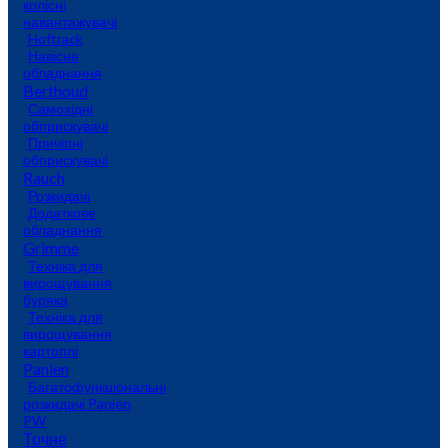
колісні
навантажувачі
Hoftrack
Навісне
обладнання
Berthoud
Самохідні
обприскувачі
Причіпні
обприскувачі
Rauch
Розкидачі
Додаткове
обладнання
Grimme
Техніка для
вирощування
буряка
Техніка для
вирощування
картоплі
Panien
Багатофункціональні
розкидачі Panien
PW
Точне