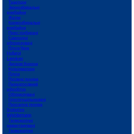
Трактори
Зернозбиральні
комбайни
Жатки
Кормозбиральні
комбайни
Прес-підбирачі
Самохідні
обприскувачі
Плуги New
Holland
Lemken
Дискові борони
Культиватори
Плуги
Посівна техніка
Передпосівний
обробіток
Обприскувачі
Грунтоущільнювачі
Просапна техніка
Steketee
Weidemann
Телескопічні
навантажувачі
Телескопічні