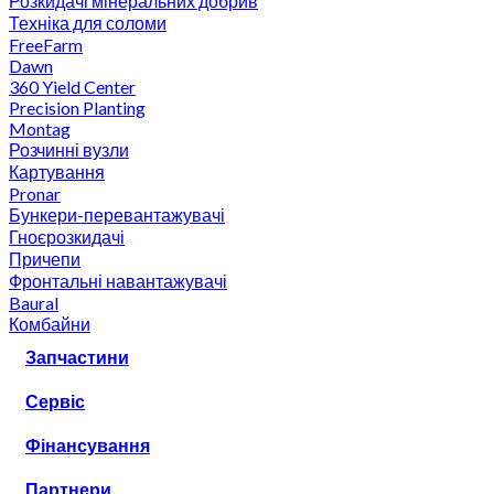
Розкидачі мінеральних добрив
Техніка для соломи
FreeFarm
Dawn
360 Yield Center
Precision Planting
Montag
Розчинні вузли
Картування
Pronar
Бункери-перевантажувачі
Гноєрозкидачі
Причепи
Фронтальні навантажувачі
Baural
Комбайни
Запчастини
Сервіс
Фінансування
Партнери