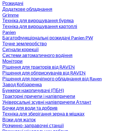
Розкидачі
Додаткове обладнання
Grimme
Техніка для вирощування буряка
Техніка для вирощування картоплі
Panien
Багатофункціональні розкидачі Panien PW
Точне землеробство
Сигнали корекції
Системи автоматичного водіння
Монітори
Рішення для тракторів від RAVEN
Рішення для обприскувачів від RAVEN
Рішення для причіпного обладнання від Raven
Завод Кобзаренка
Бункери накопичувачі (ПБН)
Тракторні причепи i напiвпричепи
Універсальні зсувні напівпричепи Атлант
Бочки для води та добрив
Техніка для зберігання зерна в мішках
Візки для жаток
Розчинно-заправочні станції