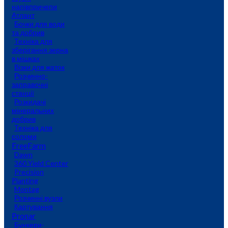
напівпричепи
Атлант
Бочки для води
та добрив
Техніка для
зберігання зерна
в мішках
Візки для жаток
Розчинно-
заправочні
станції
Розкидачі
мінеральних
добрив
Техніка для
соломи
FreeFarm
Dawn
360 Yield Center
Precision
Planting
Montag
Розчинні вузли
Картування
Pronar
Бункери-