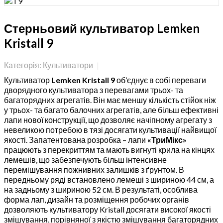
Стерньовий культиватор Lemken
Kristall 9
Категорія: Культиватори
Культиватор
Lemken Kristall 9
об’єднує в собі переваги
дворядного культиватора з перевагами трьох- та
багаторядних агрегатів. Він має меншу кількість стійок ніж
у трьох- та багато балочних агрегатів, але більш ефективні
лапи нової конструкції, що дозволяє начіпному агрегату з
невеликою потребою в тязі досягати культивації найвищої
якості. Запатентована розробка – лапи
«ТриМікс»
працюють з перекриттям та мають вигнуті крила на кінцях
лемешів, що забезпечують більш інтенсивне
перемішування пожнивних залишків з ґрунтом. В
передньому ряді встановлено лемеші з шириною 44 см, а
на задньому з шириною 52 см. В результаті, особлива
форма лап, дизайн та розміщення робочих органів
дозволяють культиватору Kristall досягати високої якості
змішування, порівняної з якістю змішування багаторядних