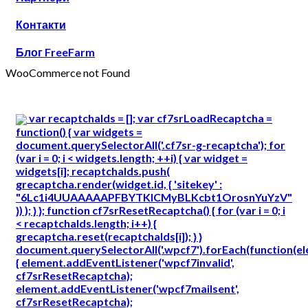
Контакти
Блог FreeFarm
WooCommerce not Found
var recaptchaIds = []; var cf7srLoadRecaptcha =
function() { var widgets =
document.querySelectorAll('.cf7sr-g-recaptcha'); for
(var i = 0; i < widgets.length; ++i) { var widget =
widgets[i]; recaptchaIds.push(
grecaptcha.render(widget.id, { 'sitekey' :
"6Lc1i4UUAAAAAPFBYTKICMyBLKcbt1OrosnYuYzV"
}) ); } }; function cf7srResetRecaptcha() { for (var i = 0; i
< recaptchaIds.length; i++) {
grecaptcha.reset(recaptchaIds[i]); } }
document.querySelectorAll('.wpcf7').forEach(function(e
{ element.addEventListener('wpcf7invalid',
cf7srResetRecaptcha);
element.addEventListener('wpcf7mailsent',
cf7srResetRecaptcha);