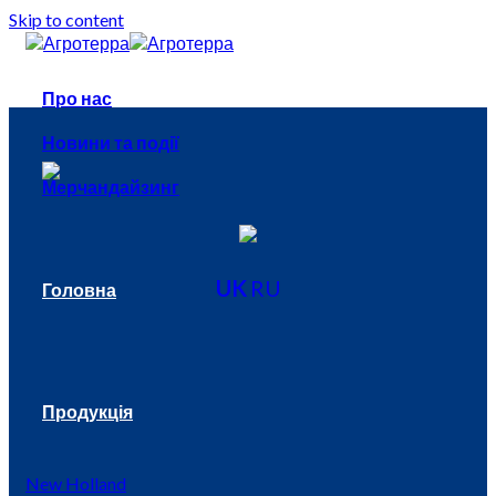
Skip to content
Про нас
Новини та події
Мерчандайзинг
UK
RU
Головна
Продукція
New Holland