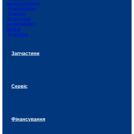
перевантажувачі
Гноєрозкидачі
Причепи
Фронтальні
навантажувачі
Baural
Комбайни
Запчастини
Сервіс
Фінансування