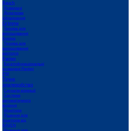
Rauch
Розкидачі
Додаткове
обладнання
Grimme
Техніка для
вирощування
буряка
Техніка для
вирощування
картоплі
Panien
Багатофункціональні
розкидачі Panien
PW
Точне
землеробство
Сигнали корекції
Системи
автоматичного
водіння
Монітори
Рішення для
тракторів від
RAVEN
Рішення для