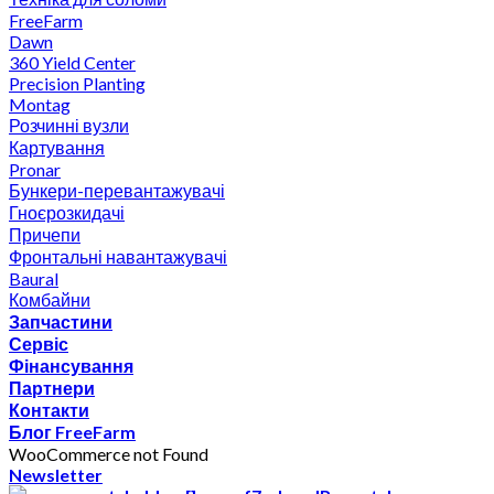
FreeFarm
Dawn
360 Yield Center
Precision Planting
Montag
Розчинні вузли
Картування
Pronar
Бункери-перевантажувачі
Гноєрозкидачі
Причепи
Фронтальні навантажувачі
Baural
Комбайни
Запчастини
Сервіс
Фінансування
Партнери
Контакти
Блог FreeFarm
WooCommerce not Found
Newsletter