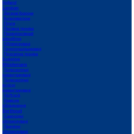
Holland
Lemken
Дискові борони
Культиватори
Плуги
Посівна техніка
Передпосівний
обробіток
Обприскувачі
Грунтоущільнювачі
Просапна техніка
Steketee
Weidemann
Телескопічні
навантажувачі
Телескопічні
колісні
навантажувачі
Hoftrack
Навісне
обладнання
Berthoud
Самохідні
обприскувачі
Причіпні
обприскувачі