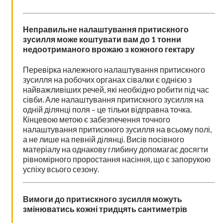
Неправильне налаштування притискного
зусилля може коштувати вам до 1 тонни
недоотриманого врожаю з кожного гектару
Перевірка належного налаштування притискного
зусилля на робочих органах сівалки є однією з
найважливіших речей, які необхідно робити під час
сівби. Але налаштування притискного зусилля на
одній ділянці поля – це тільки відправна точка.
Кінцевою метою є забезпечення точного
налаштування притискного зусилля на всьому полі,
а не лише на певній ділянці. Висів посівного
матеріалу на однакову глибину допомагає досягти
рівномірного проростання насіння, що є запорукою
успіху всього сезону.
Вимоги до притискного зусилля можуть
змінюватись кожні тридцять сантиметрів