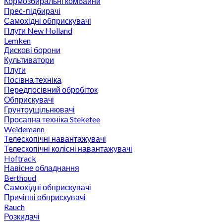
Кормозбиральні комбайни
Прес-підбирачі
Самохідні обприскувачі
Плуги New Holland
Lemken
Дискові борони
Культиватори
Плуги
Посівна техніка
Передпосівний обробіток
Обприскувачі
Грунтоущільнювачі
Просапна техніка Steketee
Weidemann
Телескопічні навантажувачі
Телескопічні колісні навантажувачі
Hoftrack
Навісне обладнання
Berthoud
Самохідні обприскувачі
Причіпні обприскувачі
Rauch
Розкидачі