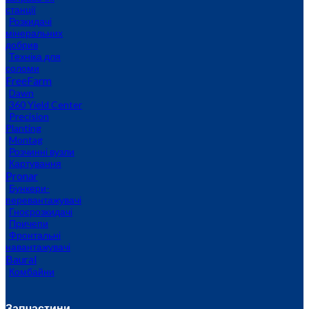
станції
Розкидачі
мінеральних
добрив
Техніка для
соломи
FreeFarm
Dawn
360 Yield Center
Precision
Planting
Montag
Розчинні вузли
Картування
Pronar
Бункери-
перевантажувачі
Гноєрозкидачі
Причепи
Фронтальні
навантажувачі
Baural
Комбайни
Запчастини