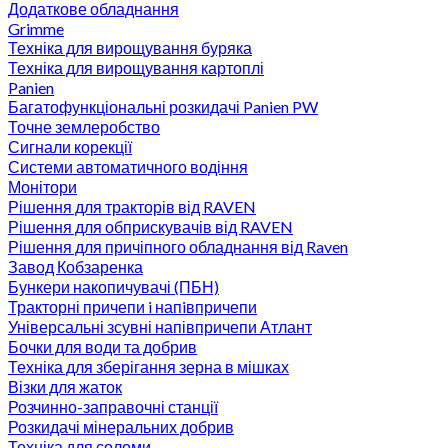
Додаткове обладнання
Grimme
Техніка для вирощування буряка
Техніка для вирощування картоплі
Panien
Багатофункціональні розкидачі Panien PW
Точне землеробство
Сигнали корекції
Системи автоматичного водіння
Монітори
Рішення для тракторів від RAVEN
Рішення для обприскувачів від RAVEN
Рішення для причіпного обладнання від Raven
Завод Кобзаренка
Бункери накопичувачі (ПБН)
Тракторні причепи i напiвпричепи
Універсальні зсувні напівпричепи Атлант
Бочки для води та добрив
Техніка для зберігання зерна в мішках
Візки для жаток
Розчинно-заправочні станції
Розкидачі мінеральних добрив
Техніка для соломи