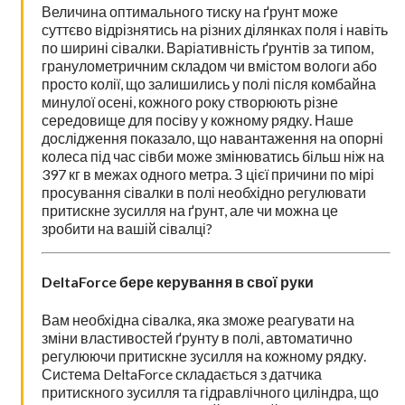
Величина оптимального тиску на ґрунт може
суттєво відрізнятись на різних ділянках поля і навіть
по ширині сівалки. Варіативність ґрунтів за типом,
гранулометричним складом чи вмістом вологи або
просто колії, що залишились у полі після комбайна
минулої осені, кожного року створюють різне
середовище для посіву у кожному рядку. Наше
дослідження показало, що навантаження на опорні
колеса під час сівби може змінюватись більш ніж на
397 кг в межах одного метра. З цієї причини по мірі
просування сівалки в полі необхідно регулювати
притискне зусилля на ґрунт, але чи можна це
зробити на вашій сівалці?
DeltaForce бере керування в свої руки
Вам необхідна сівалка, яка зможе реагувати на
зміни властивостей ґрунту в полі, автоматично
регулюючи притискне зусилля на кожному рядку.
Система DeltaForce складається з датчика
притискного зусилля та гідравлічного циліндра, що