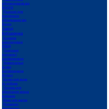
обприскувачів від
RAVEN
Рішення для
причіпного
обладнання від
Raven
Завод
Кобзаренка
Бункери
накопичувачі
(ПБН)
Тракторні
причепи i
напiвпричепи
Універсальні
зсувні
напівпричепи
Атлант
Бочки для води
та добрив
Техніка для
зберігання зерна
в мішках
Візки для жаток
Розчинно-
заправочні