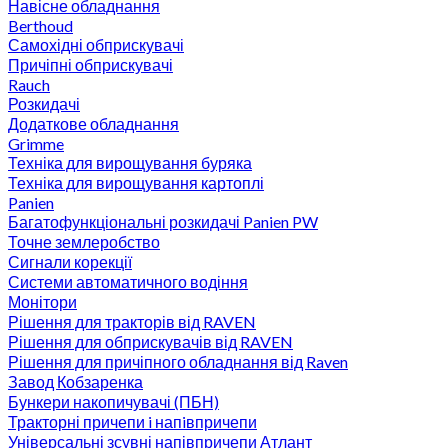
Навісне обладнання
Berthoud
Самохідні обприскувачі
Причіпні обприскувачі
Rauch
Розкидачі
Додаткове обладнання
Grimme
Техніка для вирощування буряка
Техніка для вирощування картоплі
Panien
Багатофункціональні розкидачі Panien PW
Точне землеробство
Сигнали корекції
Системи автоматичного водіння
Монітори
Рішення для тракторів від RAVEN
Рішення для обприскувачів від RAVEN
Рішення для причіпного обладнання від Raven
Завод Кобзаренка
Бункери накопичувачі (ПБН)
Тракторні причепи i напiвпричепи
Універсальні зсувні напівпричепи Атлант