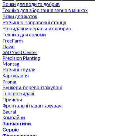
Бочки для води та добрив
Техніка для зберігання зерна в мішках
Візки для жаток
Розчинно-заправочні станції
Розкидачі мінеральних добрив
Техніка для соломи
FreeFarm
Dawn
360 Yield Center
Precision Planting
Montag
Розчинні вузли
Картування
Pronar
Бункери-перевантажувачі
Гноєрозкидачі
Причепи
Фронтальні навантажувачі
Baural
Комбайни
Запчастини
Сервіс
Фінансування