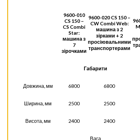
9600-010
9600-020 CS 150 –
96
CS 150 –
CW Combi Web:
M
CS Combi
машина з 2
Star:
зірками + 2
машина з
пр
просіювальними
7
тр
транспортерами
з
ірочками
Габарити
Довжина, мм
6800
6800
Ширина, мм
2500
2500
Висота, мм
2400
2400
Вага