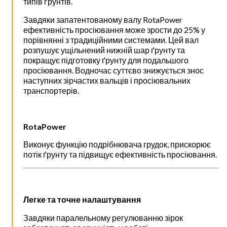
типів ґрунтів.
Завдяки запатентованому валу RotaPower
ефективність просіювання може зрости до 25% у
порівнянні з традиційними системами. Цей вал
розпушує ущільнений нижній шар ґрунту та
покращує підготовку ґрунту для подальшого
просіювання. Водночас суттєво знижується знос
наступних зірчастих вальців і просіювальних
транспортерів.
RotaPower
Виконує функцію подрібнювача грудок, прискорює
потік ґрунту та підвищує ефективність просіювання.
Легке та точне налаштування
Завдяки паралельному регулюванню зірок