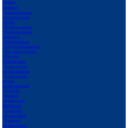
Holland
Lemken
Дискові борони
Культиватори
Плуги
Посівна техніка
Передпосівний
обробіток
Обприскувачі
Грунтоущільнювачі
Просапна техніка
Steketee
Weidemann
Телескопічні
навантажувачі
Телескопічні
колісні
навантажувачі
Hoftrack
Навісне
обладнання
Berthoud
Самохідні
обприскувачі
Причіпні
обприскувачі