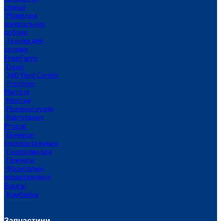
станції
Розкидачі
мінеральних
добрив
Техніка для
соломи
FreeFarm
Dawn
360 Yield Center
Precision
Planting
Montag
Розчинні вузли
Картування
Pronar
Бункери-
перевантажувачі
Гноєрозкидачі
Причепи
Фронтальні
навантажувачі
Baural
Комбайни
Запчастини