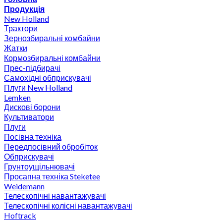
Продукція
New Holland
Трактори
Зернозбиральні комбайни
Жатки
Кормозбиральні комбайни
Прес-підбирачі
Самохідні обприскувачі
Плуги New Holland
Lemken
Дискові борони
Культиватори
Плуги
Посівна техніка
Передпосівний обробіток
Обприскувачі
Грунтоущільнювачі
Просапна техніка Steketee
Weidemann
Телескопічні навантажувачі
Телескопічні колісні навантажувачі
Hoftrack