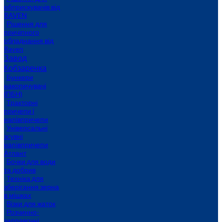
обприскувачів від
RAVEN
Рішення для
причіпного
обладнання від
Raven
Завод
Кобзаренка
Бункери
накопичувачі
(ПБН)
Тракторні
причепи i
напiвпричепи
Універсальні
зсувні
напівпричепи
Атлант
Бочки для води
та добрив
Техніка для
зберігання зерна
в мішках
Візки для жаток
Розчинно-
заправочні