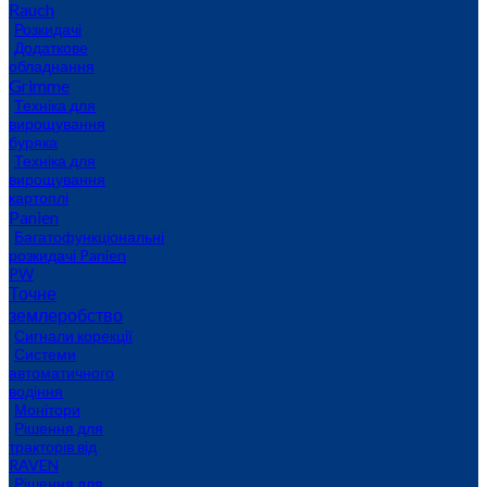
Rauch
Розкидачі
Додаткове
обладнання
Grimme
Техніка для
вирощування
буряка
Техніка для
вирощування
картоплі
Panien
Багатофункціональні
розкидачі Panien
PW
Точне
землеробство
Сигнали корекції
Системи
автоматичного
водіння
Монітори
Рішення для
тракторів від
RAVEN
Рішення для