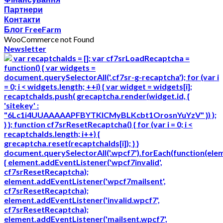
Партнери
Контакти
Блог FreeFarm
WooCommerce not Found
Newsletter
var recaptchaIds = []; var cf7srLoadRecaptcha =
function() { var widgets =
document.querySelectorAll('.cf7sr-g-recaptcha'); for (var i
= 0; i < widgets.length; ++i) { var widget = widgets[i];
recaptchaIds.push( grecaptcha.render(widget.id, {
'sitekey' :
"6Lc1i4UUAAAAAPFBYTKICMyBLKcbt1OrosnYuYzV" }) );
} }; function cf7srResetRecaptcha() { for (var i = 0; i <
recaptchaIds.length; i++) {
grecaptcha.reset(recaptchaIds[i]); } }
document.querySelectorAll('.wpcf7').forEach(function(ele
{ element.addEventListener('wpcf7invalid',
cf7srResetRecaptcha);
element.addEventListener('wpcf7mailsent',
cf7srResetRecaptcha);
element.addEventListener('invalid.wpcf7',
cf7srResetRecaptcha);
element.addEventListener('mailsent.wpcf7',