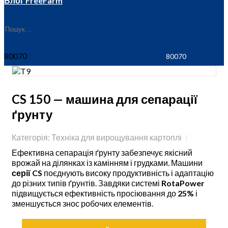
Блог FreeFarm
80070
CS 150 — машина для сепарації
ґрунту
Категорія: Техніка для вирощування картоплі
Ефективна сепарація ґрунту забезпечує якісний
врожай на ділянках із камінням і грудками. Машини
серії CS
поєднують високу продуктивність і адаптацію
до різних типів ґрунтів. Завдяки системі
RotaPower
підвищується ефективність просіювання до
25%
і
зменшується знос робочих елементів.