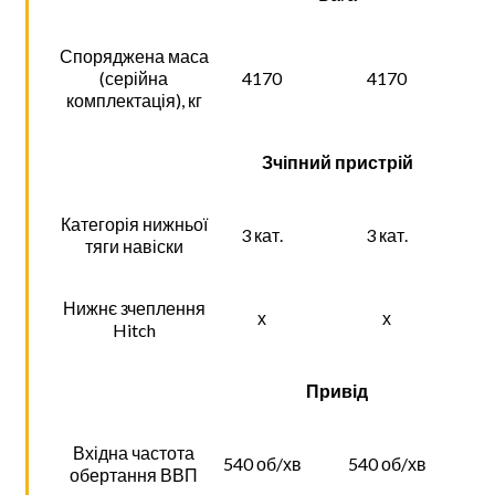
Споряджена маса
(серійна
4170
4170
комплектація), кг
Зчіпний пристрій
Категорія нижньої
3 кат.
3 кат.
тяги навіски
Нижнє зчеплення
х
х
Hitch
Привід
Вхідна частота
540 об/хв
540 об/хв
обертання ВВП