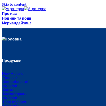
Skip to content
Про нас
Новини та події
Мерчандайзинг
Головна
Продукція
New Holland
Трактори
Зернозбиральні
комбайни
Жатки
Кормозбиральні
комбайни
Прес-підбирачі
Самохідні