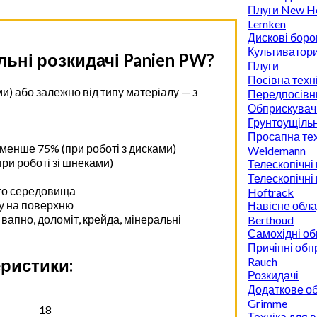
Плуги New Ho
Lemken
Дискові боро
Культиватор
ьні розкидачі Panien PW?
Плуги
Посівна техн
и) або залежно від типу матеріалу — з
Передпосівн
Обприскувач
Грунтоущіль
Просапна тех
 менше 75% (при роботі з дисками)
Weidemann
ри роботі зі шнеками)
Телескопічні
Телескопічні
ого середовища
Hoftrack
у на поверхню
Навісне обл
вапно, доломіт, крейда, мінеральні
Berthoud
Самохідні об
Причіпні обп
еристики:
Rauch
Розкидачі
Додаткове о
Grimme
18
Техніка для 