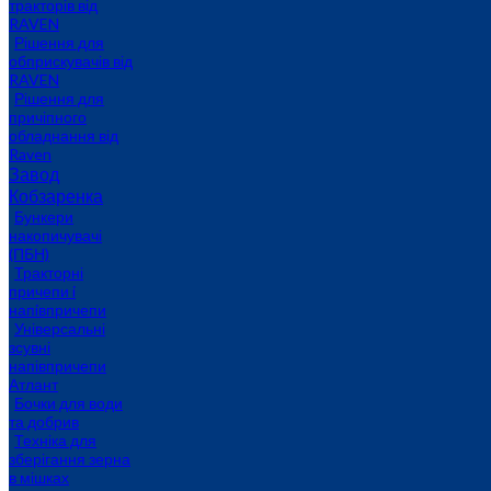
тракторів від
RAVEN
Рішення для
обприскувачів від
RAVEN
Рішення для
причіпного
обладнання від
Raven
Завод
Кобзаренка
Бункери
накопичувачі
(ПБН)
Тракторні
причепи i
напiвпричепи
Універсальні
зсувні
напівпричепи
Атлант
Бочки для води
та добрив
Техніка для
зберігання зерна
в мішках