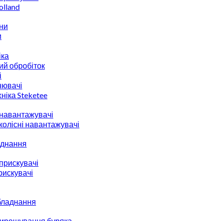
lland
ни
и
іка
ий обробіток
і
нювачі
ніка Steketee
 навантажувачі
 колісні навантажувачі
аднання
прискувачі
рискувачі
бладнання
вирощування буряка