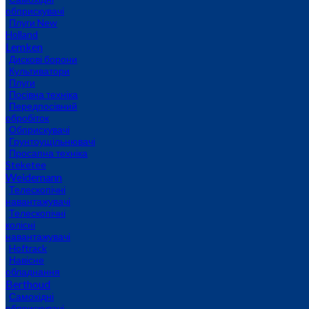
обприскувачі
Плуги New
Holland
Lemken
Дискові борони
Культиватори
Плуги
Посівна техніка
Передпосівний
обробіток
Обприскувачі
Грунтоущільнювачі
Просапна техніка
Steketee
Weidemann
Телескопічні
навантажувачі
Телескопічні
колісні
навантажувачі
Hoftrack
Навісне
обладнання
Berthoud
Самохідні
обприскувачі