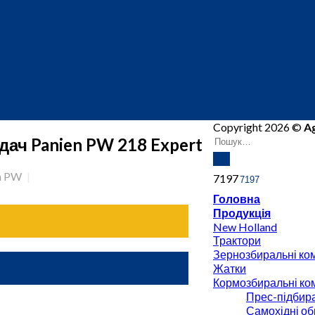
Copyright 2026 ©
A
ач Panien PW 218 Expert
n PW
7197
Головна
Продукція
New Holland
Трактори
Зернозбиральні ко
Жатки
Кормозбиральні ко
Прес-підбира
Самохідні об