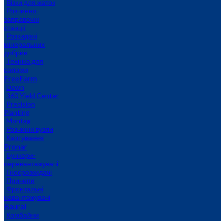
Візки для жаток
Розчинно-
заправочні
станції
Розкидачі
мінеральних
добрив
Техніка для
соломи
FreeFarm
Dawn
360 Yield Center
Precision
Planting
Montag
Розчинні вузли
Картування
Pronar
Бункери-
перевантажувачі
Гноєрозкидачі
Причепи
Фронтальні
навантажувачі
Baural
Комбайни