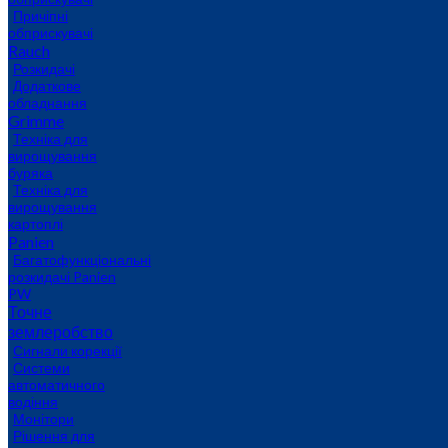
Причіпні
обприскувачі
Rauch
Розкидачі
Додаткове
обладнання
Grimme
Техніка для
вирощування
буряка
Техніка для
вирощування
картоплі
Panien
Багатофункціональні
розкидачі Panien
PW
Точне
землеробство
Сигнали корекції
Системи
автоматичного
водіння
Монітори
Рішення для