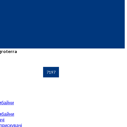
groterra
мбайни
мбайни
чі
прискувачі