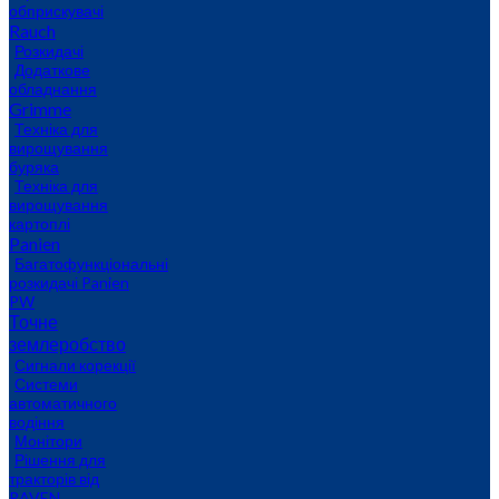
обприскувачі
Rauch
Розкидачі
Додаткове
обладнання
Grimme
Техніка для
вирощування
буряка
Техніка для
вирощування
картоплі
Panien
Багатофункціональні
розкидачі Panien
PW
Точне
землеробство
Сигнали корекції
Системи
автоматичного
водіння
Монітори
Рішення для
тракторів від
RAVEN