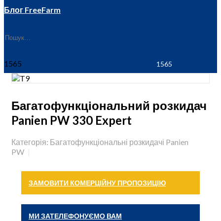
Блог FreeFarm
1565
Багатофункціональний розкидач
Panien PW 330 Expert
Категорія: Багатофункціональні розкидачі Panien
PW
ЗАМОВИТИ КОМЕРЦІЙНУ ПРОПОЗИЦІЮ
МИ ЗАТЕЛЕФОНУЄМО ВАМ