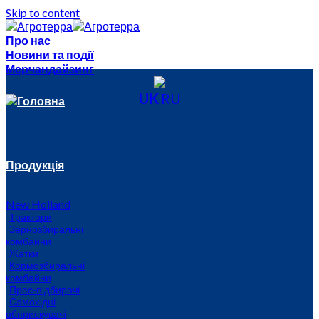
Skip to content
Про нас
Новини та події
Мерчандайзинг
UK
RU
Головна
Продукція
New Holland
Трактори
Зернозбиральні
комбайни
Жатки
Кормозбиральні
комбайни
Прес-підбирачі
Самохідні
обприскувачі