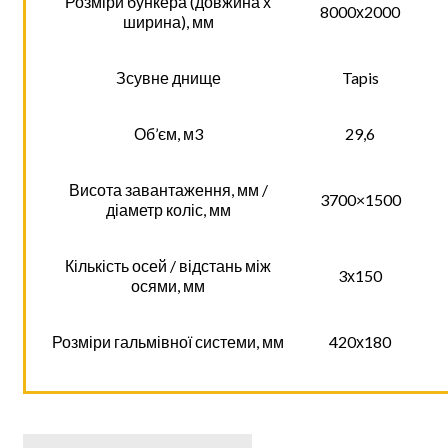
Розміри бункера (довжина х
8000х2000
ширина), мм
Зсувне днище
Tapis
Об’єм, м3
29,6
Висота завантаження, мм /
3700×1500
діаметр коліс, мм
Кількість осей / відстань між
3х150
осями, мм
Розміри гальмівної системи, мм
420х180