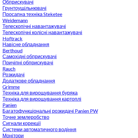
Обприскувачі
Грунтоущільнювачі
Просапна техніка Steketee
Weidemann
Телескопічні навантажувачі
Телескопічні колісні навантажувачі
Hoftrack
Навісне обладнання
Berthoud
Самохідні обприскувачі
Причіпні обприскувачі
Rauch
Розкидачі
Додаткове обладнання
Grimme
Техніка для вирощування буряка
Техніка для вирощування картоплі
Panien
Багатофункціональні розкидачі Panien PW
Точне землеробство
Сигнали корекції
Системи автоматичного водіння
Монітори