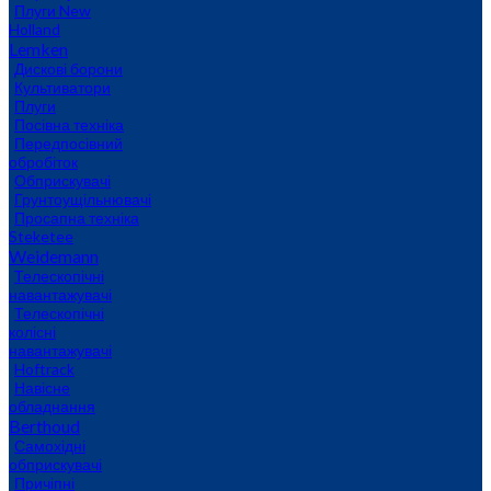
Плуги New
Holland
Lemken
Дискові борони
Культиватори
Плуги
Посівна техніка
Передпосівний
обробіток
Обприскувачі
Грунтоущільнювачі
Просапна техніка
Steketee
Weidemann
Телескопічні
навантажувачі
Телескопічні
колісні
навантажувачі
Hoftrack
Навісне
обладнання
Berthoud
Самохідні
обприскувачі
Причіпні