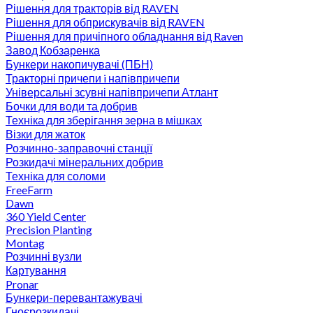
Рішення для тракторів від RAVEN
Рішення для обприскувачів від RAVEN
Рішення для причіпного обладнання від Raven
Завод Кобзаренка
Бункери накопичувачі (ПБН)
Тракторні причепи i напiвпричепи
Універсальні зсувні напівпричепи Атлант
Бочки для води та добрив
Техніка для зберігання зерна в мішках
Візки для жаток
Розчинно-заправочні станції
Розкидачі мінеральних добрив
Техніка для соломи
FreeFarm
Dawn
360 Yield Center
Precision Planting
Montag
Розчинні вузли
Картування
Pronar
Бункери-перевантажувачі
Гноєрозкидачі