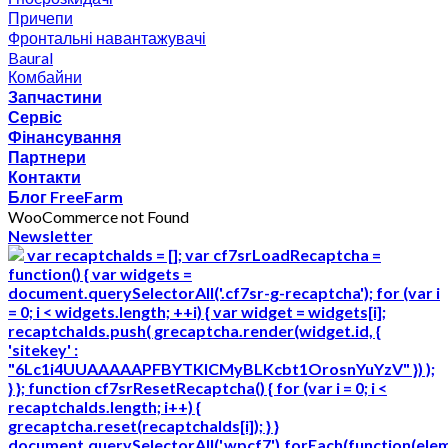
Причепи
Фронтальні навантажувачі
Baural
Комбайни
Запчастини
Сервіс
Фінансування
Партнери
Контакти
Блог FreeFarm
WooCommerce not Found
Newsletter
var recaptchaIds = []; var cf7srLoadRecaptcha =
function() { var widgets =
document.querySelectorAll('.cf7sr-g-recaptcha'); for (var i
= 0; i < widgets.length; ++i) { var widget = widgets[i];
recaptchaIds.push( grecaptcha.render(widget.id, {
'sitekey' :
"6Lc1i4UUAAAAAPFBYTKICMyBLKcbt1OrosnYuYzV" }) );
} }; function cf7srResetRecaptcha() { for (var i = 0; i <
recaptchaIds.length; i++) {
grecaptcha.reset(recaptchaIds[i]); } }
document.querySelectorAll('.wpcf7').forEach(function(ele