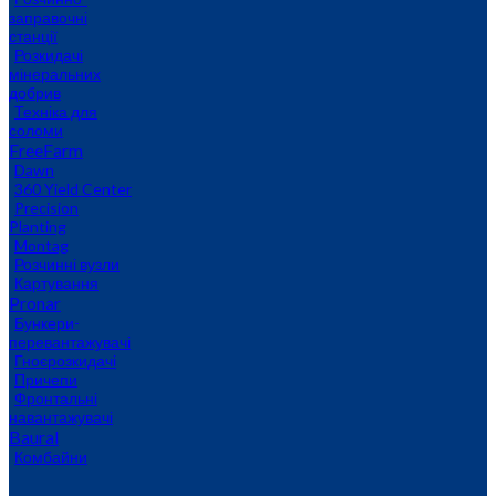
заправочні
станції
Розкидачі
мінеральних
добрив
Техніка для
соломи
FreeFarm
Dawn
360 Yield Center
Precision
Planting
Montag
Розчинні вузли
Картування
Pronar
Бункери-
перевантажувачі
Гноєрозкидачі
Причепи
Фронтальні
навантажувачі
Baural
Комбайни