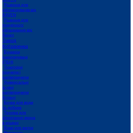
Рішення для
обприскувачів від
RAVEN
Рішення для
причіпного
обладнання від
Raven
Завод
Кобзаренка
Бункери
накопичувачі
(ПБН)
Тракторні
причепи i
напiвпричепи
Універсальні
зсувні
напівпричепи
Атлант
Бочки для води
та добрив
Техніка для
зберігання зерна
в мішках
Візки для жаток
Розчинно-