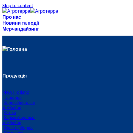
Skip to content
Про нас
Новини та події
Мерчандайзинг
Головна
Продукція
New Holland
Трактори
Зернозбиральні
комбайни
Жатки
Кормозбиральні
комбайни
Прес-підбирачі
Самохідні