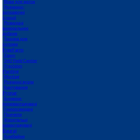
Візки для жаток
Розчинно-
заправочні
станції
Розкидачі
мінеральних
добрив
Техніка для
соломи
FreeFarm
Dawn
360 Yield Center
Precision
Planting
Montag
Розчинні вузли
Картування
Pronar
Бункери-
перевантажувачі
Гноєрозкидачі
Причепи
Фронтальні
навантажувачі
Baural
Комбайни