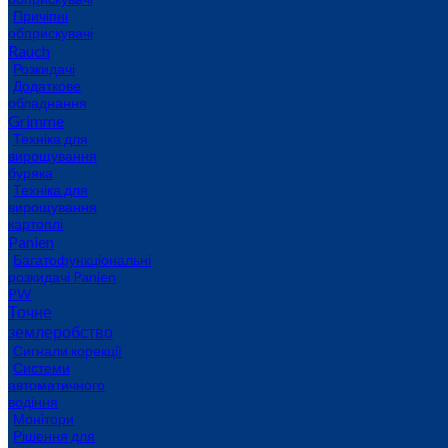
Причіпні
обприскувачі
Rauch
Розкидачі
Додаткове
обладнання
Grimme
Техніка для
вирощування
буряка
Техніка для
вирощування
картоплі
Panien
Багатофункціональні
розкидачі Panien
PW
Точне
землеробство
Сигнали корекції
Системи
автоматичного
водіння
Монітори
Рішення для