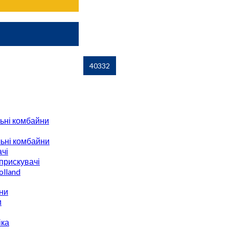
ьні комбайни
ьні комбайни
чі
прискувачі
lland
ни
и
іка