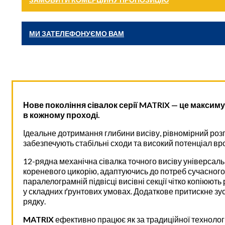
МИ ЗАТЕЛЕФОНУЄМО ВАМ
Нове покоління сівалок серії MATRIX — це максим
в кожному проході.
Ідеальне дотримання глибини висіву, рівномірний розп
забезпечують стабільні сходи та високий потенціал вр
12-рядна механічна сівалка точного висіву універсальн
кореневого цикорію, адаптуючись до потреб сучасного
паралелограмній підвісці висівні секції чітко копіюют
у складних ґрунтових умовах. Додаткове притискне зус
рядку.
MATRIX
ефективно працює як за традиційної технології