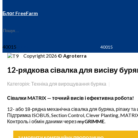
Блог FreeFarm
40015
Copyright 2026 ©
Agroterra
12-рядкова сівалка для висіву бур
Категорія: Техніка для вирощування буряка
Сівалки MATRIX — точний висів і ефективна робота!
12- або 18-рядна механічна сівалка для буряка, ріпаку та
Підтримка ISOBUS, Section Control, Clever Planting, MATRIX-
Контроль і обмін даними через
myGRIMME
.
ЗАМОВИТИ КОМЕРЦІЙНУ ПРОПОЗИЦІЮ