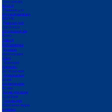
тракторів від
RAVEN
Рішення для
обприскувачів від
RAVEN
Рішення для
причіпного
обладнання від
Raven
Завод
Кобзаренка
Бункери
накопичувачі
(ПБН)
Тракторні
причепи i
напiвпричепи
Універсальні
зсувні
напівпричепи
Атлант
Бочки для води
та добрив
Техніка для
зберігання зерна
в мішках