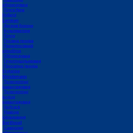
обприскувачі
Плуги New
Holland
Lemken
Дискові борони
Культиватори
Плуги
Посівна техніка
Передпосівний
обробіток
Обприскувачі
Грунтоущільнювачі
Просапна техніка
Steketee
Weidemann
Телескопічні
навантажувачі
Телескопічні
колісні
навантажувачі
Hoftrack
Навісне
обладнання
Berthoud
Самохідні
обприскувачі