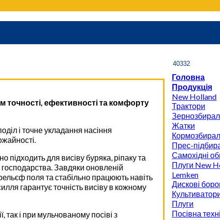
Головна
Продукція
New Holland
ум точності, ефективності та комфорту
Трактори
Зернозбирал
Жатки
оділ і точне укладання насіння
Кормозбирал
ожайності.
Прес-підбира
Самохідні об
о підходить для висіву буряка, ріпаку та
Плуги New Ho
 господарства. Завдяки оновленій
Lemken
ь рельєф поля та стабільно працюють навіть
Дискові боро
илля гарантує точність висіву в кожному
Культиватор
Плуги
Посівна техн
, так і при мульчованому посіві з