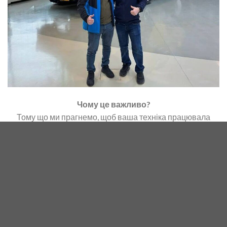
Чому це важливо?
Тому що ми прагнемо, щоб ваша техніка працювала
бездоганно — як швейцарський годинник. Щоб жнива
проходили без зайвих зупинок і з максимальною
продуктивністю.
А головне —
New Holland CR11
вже на підході в Україну.
Ми активно готуємось до його запуску в польових
умовах і можемо впевнено сказати: буде потужно.