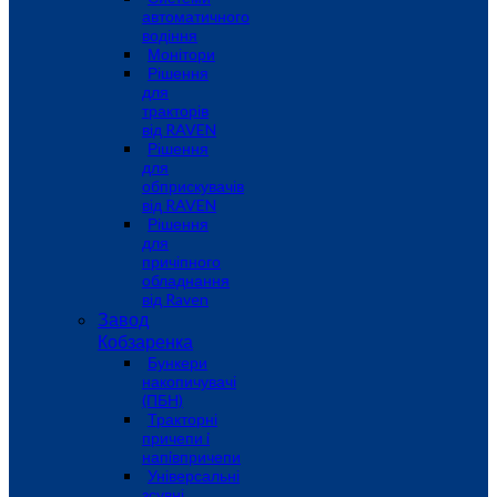
автоматичного
водіння
Монітори
Рішення
для
тракторів
від RAVEN
Рішення
для
обприскувачів
від RAVEN
Рішення
для
причіпного
обладнання
від Raven
Завод
Кобзаренка
Бункери
накопичувачі
(ПБН)
Тракторні
причепи i
напiвпричепи
Універсальні
зсувні