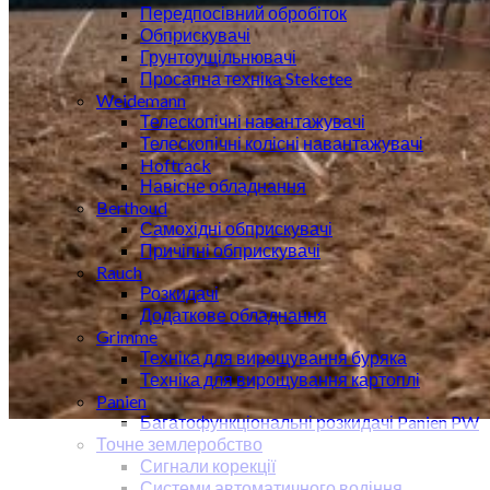
Передпосівний обробіток
Обприскувачі
Грунтоущільнювачі
Просапна техніка Steketee
Weidemann
Телескопічні навантажувачі
Телескопічні колісні навантажувачі
Hoftrack
Навісне обладнання
Berthoud
Самохідні обприскувачі
Причіпні обприскувачі
Rauch
Розкидачі
Додаткове обладнання
Grimme
Техніка для вирощування буряка
Техніка для вирощування картоплі
Panien
Багатофункціональні розкидачі Panien PW
Точне землеробство
Сигнали корекції
Системи автоматичного водіння