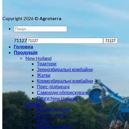
Copyright 2026 ©
Agroterra
71127
Головна
Продукція
New Holland
Трактори
Зернозбиральні комбайни
Жатки
Кормозбиральні комбайни
Прес-підбирачі
Самохідні обприскувачі
Плуги New Holland
Lemken
Дискові борони
Культиватори
Плуги
Посівна техніка