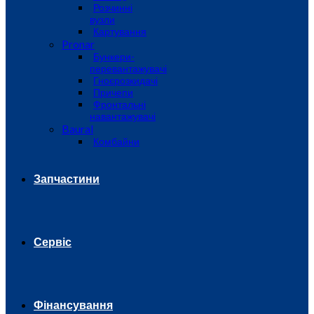
Розчинні
вузли
Картування
Pronar
Бункери-
перевантажувачі
Гноєрозкидачі
Причепи
Фронтальні
навантажувачі
Baural
Комбайни
Запчастини
Сервіс
Фінансування