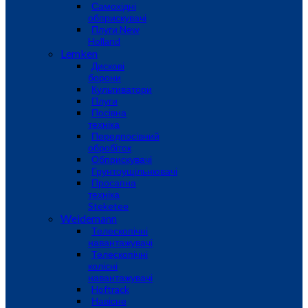
Самохідні
обприскувачі
Плуги New
Holland
Lemken
Дискові
борони
Культиватори
Плуги
Посівна
техніка
Передпосівний
обробіток
Обприскувачі
Грунтоущільнювачі
Просапна
техніка
Steketee
Weidemann
Телескопічні
навантажувачі
Телескопічні
колісні
навантажувачі
Hoftrack
Навісне