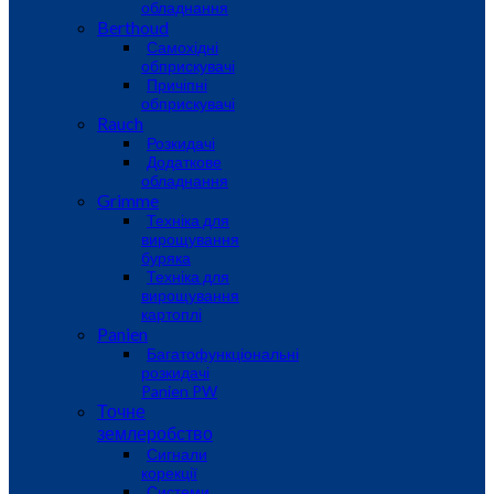
обладнання
Berthoud
Самохідні
обприскувачі
Причіпні
обприскувачі
Rauch
Розкидачі
Додаткове
обладнання
Grimme
Техніка для
вирощування
буряка
Техніка для
вирощування
картоплі
Panien
Багатофункціональні
розкидачі
Panien PW
Точне
землеробство
Сигнали
корекції
Системи