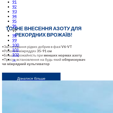
91
92
93
94
95
96
ТОЧНЕ ВНЕСЕННЯ АЗОТУ ДЛЯ
97
РЕКОРДНИХ ВРОЖАЇВ!
98
99
100
•Застосування рідких добрив в фазі
V6-VT
101
•Робота в міжряддях
35-91 см
102
•Більша врожайність при
менших нормах азоту
→
•Просте встановлення на будь-який
обприскувач
чи міжрядний культиватор
Дізнатися більше