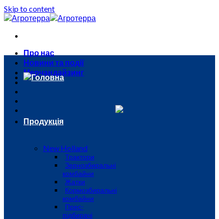
Skip to content
Про нас
Новини та події
Мерчандайзинг
Головна
Продукція
New Holland
Трактори
Зернозбиральні
комбайни
Жатки
Кормозбиральні
комбайни
Прес-
підбирачі