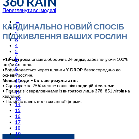
360 RAIN
Переглянути всі моделі
←
КАРДИНАЛЬНО НОВИЙ СПОСІБ
1
2
ПІДЖИВЛЕННЯ ВАШИХ РОСЛИН
3
4
5
6
•18-метрова штанга
обробляє 24 рядки, забезпечуючи 100%
7
покриття поля.
8
•Вода подається через шланги
Y-DROP
безпосередньо до
9
основи рослин.
10
Менше води – більше результатів:
• Споживає на 75% менше води, ніж традиційні системи.
11
• Працює зі свердловинами із витратою лише 378–851 літрів на
12
хвилину!
13
• Поливає навіть поля складної форми.
14
15
16
17
18
19