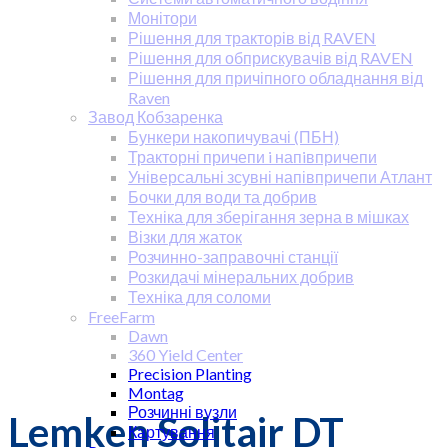
Монітори
Рішення для тракторів від RAVEN
Рішення для обприскувачів від RAVEN
Рішення для причіпного обладнання від
Raven
Завод Кобзаренка
Бункери накопичувачі (ПБН)
Тракторні причепи i напiвпричепи
Універсальні зсувні напівпричепи Атлант
Бочки для води та добрив
Техніка для зберігання зерна в мішках
Візки для жаток
Розчинно-заправочні станції
Розкидачі мінеральних добрив
Техніка для соломи
FreeFarm
Dawn
360 Yield Center
Precision Planting
Montag
Розчинні вузли
Lemken Solitair DT
Картування