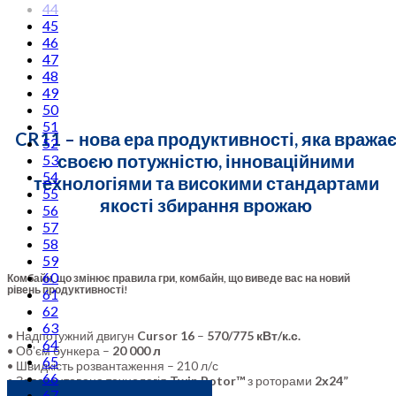
44
45
46
47
48
49
50
51
CR11 – нова ера продуктивності, яка вража
52
своєю потужністю, інноваційними
53
54
технологіями та високими стандартами
55
якості збирання врожаю
56
57
58
59
60
Комбайн, що змінює правила гри, комбайн, що виведе вас на новий
рівень продуктивності!
61
62
63
• Надпотужний двигун
Cursor 16
–
570/775 кВт/к.с.
64
• Обʼєм бункера –
20 000 л
65
• Швидкість розвантаження – 210 л/с
66
• Запатентована технологія
Twin Rotor™
з роторами
2х24”
67