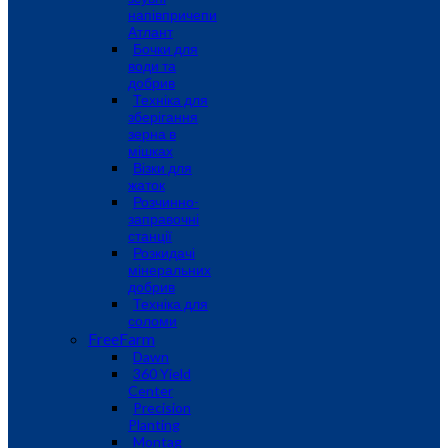
напівпричепи
Атлант
Бочки для
води та
добрив
Техніка для
зберігання
зерна в
мішках
Візки для
жаток
Розчинно-
заправочні
станції
Розкидачі
мінеральних
добрив
Техніка для
соломи
FreeFarm
Dawn
360 Yield
Center
Precision
Planting
Montag