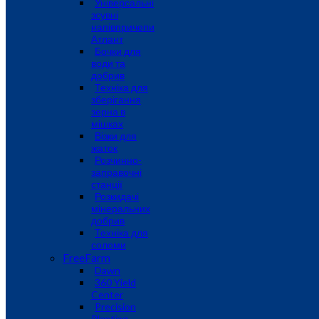
Універсальні
зсувні
напівпричепи
Атлант
Бочки для
води та
добрив
Техніка для
зберігання
зерна в
мішках
Візки для
жаток
Розчинно-
заправочні
станції
Розкидачі
мінеральних
добрив
Техніка для
соломи
FreeFarm
Dawn
360 Yield
Center
Precision
Planting