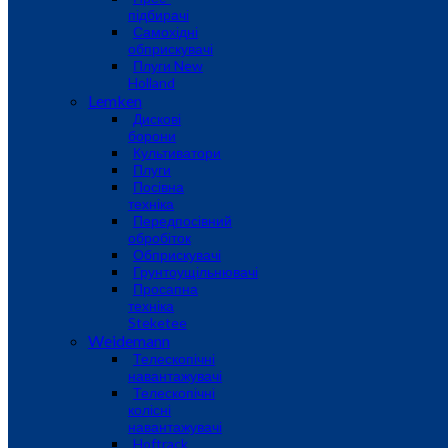
підбирачі
Самохідні
обприскувачі
Плуги New
Holland
Lemken
Дискові
борони
Культиватори
Плуги
Посівна
техніка
Передпосівний
обробіток
Обприскувачі
Грунтоущільнювачі
Просапна
техніка
Steketee
Weidemann
Телескопічні
навантажувачі
Телескопічні
колісні
навантажувачі
Hoftrack