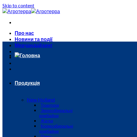
Skip to content
Про нас
Новини та події
Мерчандайзинг
Головна
Продукція
New Holland
Трактори
Зернозбиральні
комбайни
Жатки
Кормозбиральні
комбайни
Прес-