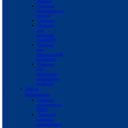
корекції
Системи
автоматичного
водіння
Монітори
Рішення
для
тракторів
від RAVEN
Рішення
для
обприскувачів
від RAVEN
Рішення
для
причіпного
обладнання
від Raven
Завод
Кобзаренка
Бункери
накопичувачі
(ПБН)
Тракторні
причепи i
напiвпричепи