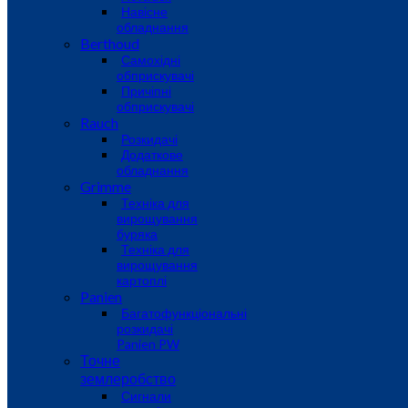
Навісне
обладнання
Berthoud
Самохідні
обприскувачі
Причіпні
обприскувачі
Rauch
Розкидачі
Додаткове
обладнання
Grimme
Техніка для
вирощування
буряка
Техніка для
вирощування
картоплі
Panien
Багатофункціональні
розкидачі
Panien PW
Точне
землеробство
Сигнали