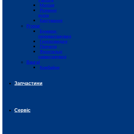
Montag
Розчинні
вузли
Картування
Pronar
Бункери-
перевантажувачі
Гноєрозкидачі
Причепи
Фронтальні
навантажувачі
Baural
Комбайни
Запчастини
Сервіс