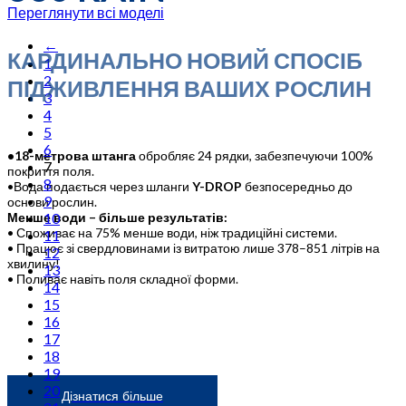
Переглянути всі моделі
←
КАРДИНАЛЬНО НОВИЙ СПОСІБ
1
2
ПІДЖИВЛЕННЯ ВАШИХ РОСЛИН
3
4
5
6
•18-метрова штанга
обробляє 24 рядки, забезпечуючи 100%
7
покриття поля.
8
•Вода подається через шланги
Y-DROP
безпосередньо до
9
основи рослин.
10
Менше води – більше результатів:
• Споживає на 75% менше води, ніж традиційні системи.
11
• Працює зі свердловинами із витратою лише 378–851 літрів на
12
хвилину!
13
• Поливає навіть поля складної форми.
14
15
16
17
18
19
20
Дізнатися більше