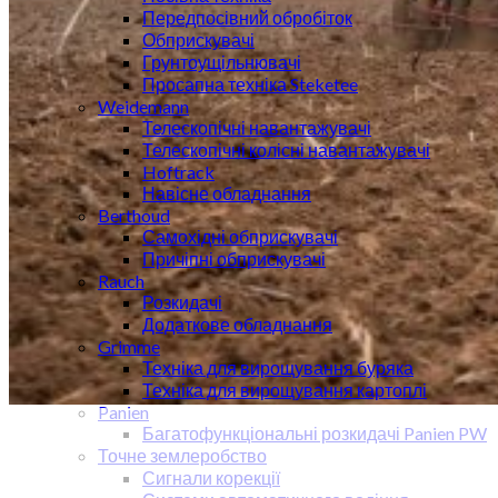
Передпосівний обробіток
Обприскувачі
Грунтоущільнювачі
Просапна техніка Steketee
Weidemann
Телескопічні навантажувачі
Телескопічні колісні навантажувачі
Hoftrack
Навісне обладнання
Berthoud
Самохідні обприскувачі
Причіпні обприскувачі
Rauch
Розкидачі
Додаткове обладнання
Grimme
Техніка для вирощування буряка
Техніка для вирощування картоплі
Panien
Багатофункціональні розкидачі Panien PW
Точне землеробство
Сигнали корекції