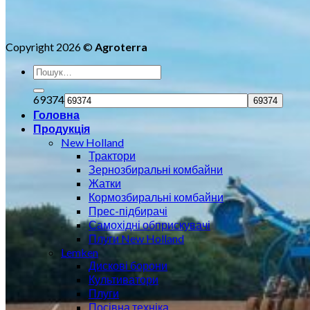
Copyright 2026 ©
Agroterra
69374
Головна
Продукція
New Holland
Трактори
Зернозбиральні комбайни
Жатки
Кормозбиральні комбайни
Прес-підбирачі
Самохідні обприскувачі
Плуги New Holland
Lemken
Дискові борони
Культиватори
Плуги
Посівна техніка