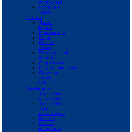
обприскувачі
Плуги New
Holland
Lemken
Дискові
борони
Культиватори
Плуги
Посівна
техніка
Передпосівний
обробіток
Обприскувачі
Грунтоущільнювачі
Просапна
техніка
Steketee
Weidemann
Телескопічні
навантажувачі
Телескопічні
колісні
навантажувачі
Hoftrack
Навісне
обладнання