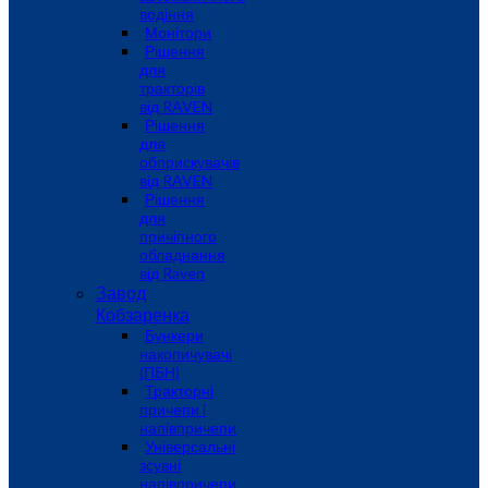
водіння
Монітори
Рішення
для
тракторів
від RAVEN
Рішення
для
обприскувачів
від RAVEN
Рішення
для
причіпного
обладнання
від Raven
Завод
Кобзаренка
Бункери
накопичувачі
(ПБН)
Тракторні
причепи i
напiвпричепи
Універсальні
зсувні
напівпричепи