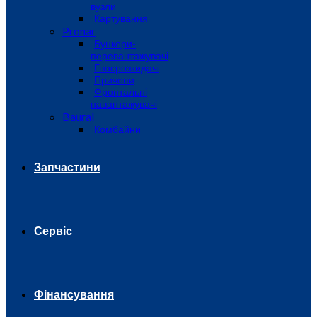
вузли
Картування
Pronar
Бункери-
перевантажувачі
Гноєрозкидачі
Причепи
Фронтальні
навантажувачі
Baural
Комбайни
Запчастини
Сервіс
Фінансування