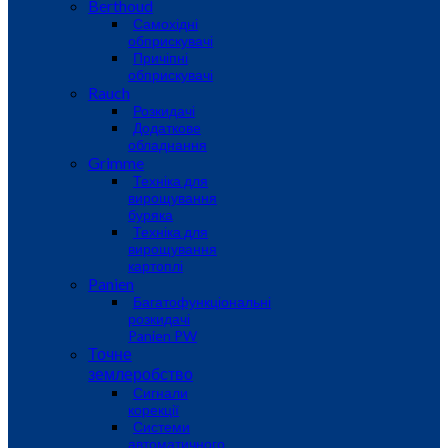
Berthoud
Самохідні
обприскувачі
Причіпні
обприскувачі
Rauch
Розкидачі
Додаткове
обладнання
Grimme
Техніка для
вирощування
буряка
Техніка для
вирощування
картоплі
Panien
Багатофункціональні
розкидачі
Panien PW
Точне
землеробство
Сигнали
корекції
Системи
автоматичного