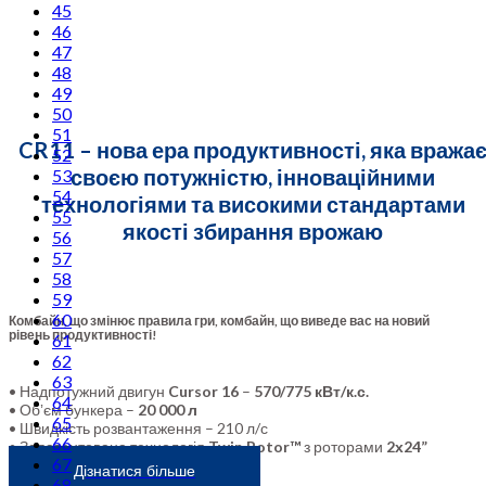
45
46
47
48
49
50
51
CR11 – нова ера продуктивності, яка вража
52
своєю потужністю, інноваційними
53
54
технологіями та високими стандартами
55
якості збирання врожаю
56
57
58
59
60
Комбайн, що змінює правила гри, комбайн, що виведе вас на новий
рівень продуктивності!
61
62
63
• Надпотужний двигун
Cursor 16
–
570/775 кВт/к.с.
64
• Обʼєм бункера –
20 000 л
65
• Швидкість розвантаження – 210 л/с
66
• Запатентована технологія
Twin Rotor™
з роторами
2х24”
67
Дізнатися більше
68