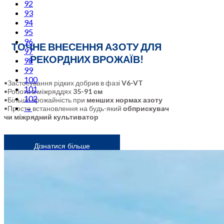
92
93
94
95
96
ТОЧНЕ ВНЕСЕННЯ АЗОТУ ДЛЯ
97
РЕКОРДНИХ ВРОЖАЇВ!
98
99
100
•Застосування рідких добрив в фазі
V6-VT
101
•Робота в міжряддях
35-91 см
102
•Більша врожайність при
менших нормах азоту
→
•Просте встановлення на будь-який
обприскувач
чи міжрядний культиватор
Дізнатися більше