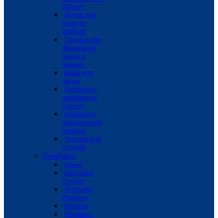
Атлант
Бочки для
води та
добрив
Техніка для
зберігання
зерна в
мішках
Візки для
жаток
Розчинно-
заправочні
станції
Розкидачі
мінеральних
добрив
Техніка для
соломи
FreeFarm
Dawn
360 Yield
Center
Precision
Planting
Montag
Розчинні