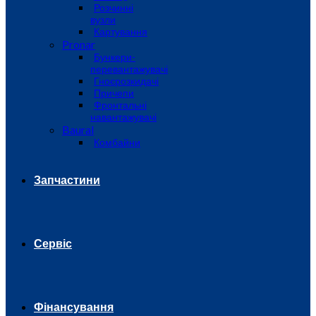
Розчинні
вузли
Картування
Pronar
Бункери-
перевантажувачі
Гноєрозкидачі
Причепи
Фронтальні
навантажувачі
Baural
Комбайни
Запчастини
Сервіс
Фінансування