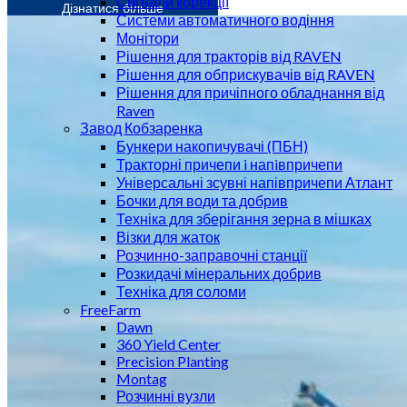
Сигнали корекції
Дізнатися більше
Системи автоматичного водіння
Монітори
Рішення для тракторів від RAVEN
Рішення для обприскувачів від RAVEN
Рішення для причіпного обладнання від
Raven
Завод Кобзаренка
Бункери накопичувачі (ПБН)
Тракторні причепи i напiвпричепи
Універсальні зсувні напівпричепи Атлант
Бочки для води та добрив
Техніка для зберігання зерна в мішках
Візки для жаток
Розчинно-заправочні станції
Розкидачі мінеральних добрив
Техніка для соломи
FreeFarm
Dawn
360 Yield Center
Precision Planting
Montag
Розчинні вузли