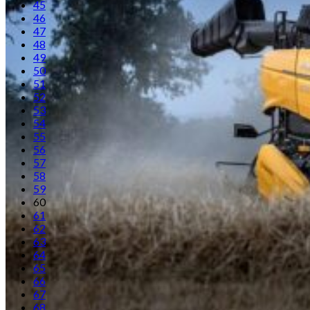
45
46
47
48
49
50
51
52
53
54
55
56
57
58
59
60
61
62
63
64
65
66
67
68