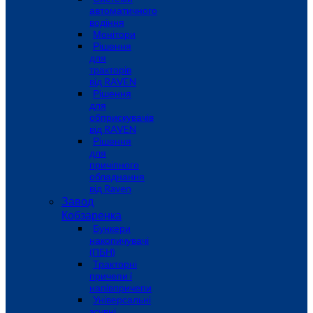
автоматичного
водіння
Монітори
Рішення
для
тракторів
від RAVEN
Рішення
для
обприскувачів
від RAVEN
Рішення
для
причіпного
обладнання
від Raven
Завод
Кобзаренка
Бункери
накопичувачі
(ПБН)
Тракторні
причепи i
напiвпричепи
Універсальні
зсувні