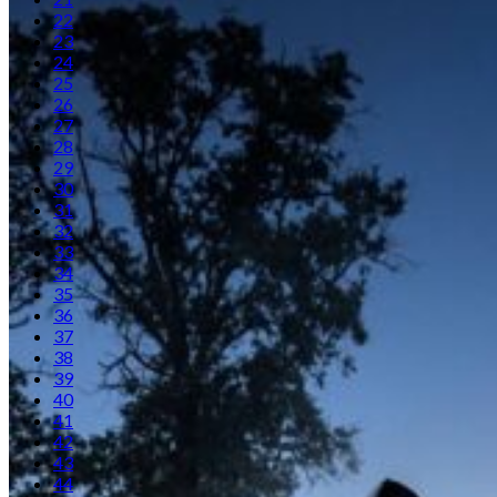
22
23
24
25
26
27
28
29
30
31
32
33
34
35
36
37
38
39
40
41
42
43
44