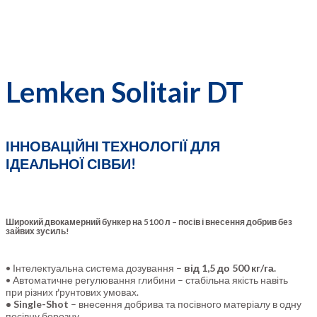
Lemken Solitair DT
ІННОВАЦІЙНІ ТЕХНОЛОГІЇ ДЛЯ
ІДЕАЛЬНОЇ СІВБИ!
Широкий двокамерний бункер на 5100 л – посів і внесення добрив без
зайвих зусиль!
• Інтелектуальна система дозування –
від 1,5 до 500 кг/га.
• Автоматичне регулювання глибини – стабільна якість навіть
при різних ґрунтових умовах.
• Single-Shot
– внесення добрива та посівного матеріалу в одну
посівну борозну.