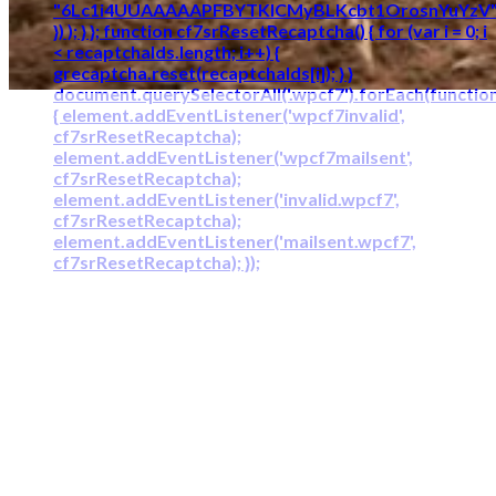
"6Lc1i4UUAAAAAPFBYTKICMyBLKcbt1OrosnYuYzV
}) ); } }; function cf7srResetRecaptcha() { for (var i = 0; i
< recaptchaIds.length; i++) {
grecaptcha.reset(recaptchaIds[i]); } }
document.querySelectorAll('.wpcf7').forEach(functio
{ element.addEventListener('wpcf7invalid',
cf7srResetRecaptcha);
element.addEventListener('wpcf7mailsent',
cf7srResetRecaptcha);
element.addEventListener('invalid.wpcf7',
cf7srResetRecaptcha);
element.addEventListener('mailsent.wpcf7',
cf7srResetRecaptcha); });