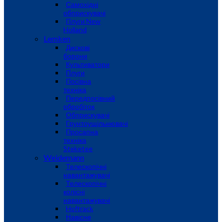
Самохідні
обприскувачі
Плуги New
Holland
Lemken
Дискові
борони
Культиватори
Плуги
Посівна
техніка
Передпосівний
обробіток
Обприскувачі
Грунтоущільнювачі
Просапна
техніка
Steketee
Weidemann
Телескопічні
навантажувачі
Телескопічні
колісні
навантажувачі
Hoftrack
Навісне