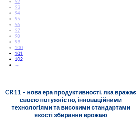
92
93
94
95
96
97
98
99
100
101
102
→
CR11 – нова ера продуктивності, яка вража
своєю потужністю, інноваційними
технологіями та високими стандартами
якості збирання врожаю