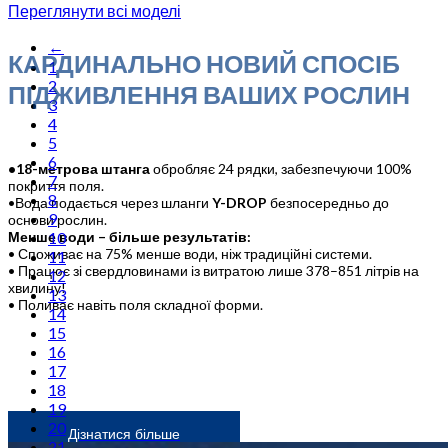
Переглянути всі моделі
←
КАРДИНАЛЬНО НОВИЙ СПОСІБ
1
2
ПІДЖИВЛЕННЯ ВАШИХ РОСЛИН
3
4
5
6
•18-метрова штанга
обробляє 24 рядки, забезпечуючи 100%
7
покриття поля.
8
•Вода подається через шланги
Y-DROP
безпосередньо до
9
основи рослин.
10
Менше води – більше результатів:
• Споживає на 75% менше води, ніж традиційні системи.
11
• Працює зі свердловинами із витратою лише 378–851 літрів на
12
хвилину!
13
• Поливає навіть поля складної форми.
14
15
16
17
18
19
20
Дізнатися більше
21