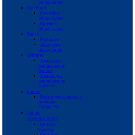
обладнання
Berthoud
Самохідні
обприскувачі
Причіпні
обприскувачі
Rauch
Розкидачі
Додаткове
обладнання
Grimme
Техніка для
вирощування
буряка
Техніка для
вирощування
картоплі
Panien
Багатофункціональні
розкидачі
Panien PW
Точне
землеробство
Сигнали
корекції
Системи