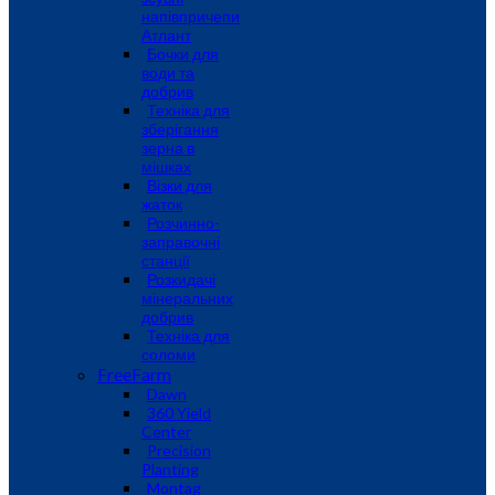
напівпричепи
Атлант
Бочки для
води та
добрив
Техніка для
зберігання
зерна в
мішках
Візки для
жаток
Розчинно-
заправочні
станції
Розкидачі
мінеральних
добрив
Техніка для
соломи
FreeFarm
Dawn
360 Yield
Center
Precision
Planting
Montag