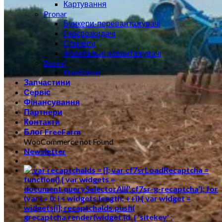
Картування
Pronar
Бункери-перевантажувачі
Гноєрозкидачі
Причепи
Фронтальні навантажувачі
Baural
Комбайни
Запчастини
Сервіс
Фінансування
Партнери
Контакти
Блог FreeFarm
WooCommerce not Found
Newsletter
var recaptchaIds = []; var cf7srLoadRecaptcha =
function() { var widgets =
document.querySelectorAll('.cf7sr-g-recaptcha'); for
(var i = 0; i < widgets.length; ++i) { var widget =
widgets[i]; recaptchaIds.push(
grecaptcha.render(widget.id, { 'sitekey' :