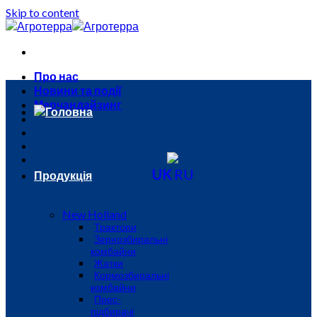
Skip to content
Про нас
Новини та події
Мерчандайзинг
Головна
UK
RU
Продукція
New Holland
Трактори
Зернозбиральні
комбайни
Жатки
Кормозбиральні
комбайни
Прес-
підбирачі