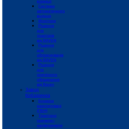
корекції
Системи
автоматичного
водіння
Монітори
Рішення
для
тракторів
від RAVEN
Рішення
для
обприскувачів
від RAVEN
Рішення
для
причіпного
обладнання
від Raven
Завод
Кобзаренка
Бункери
накопичувачі
(ПБН)
Тракторні
причепи i
напiвпричепи