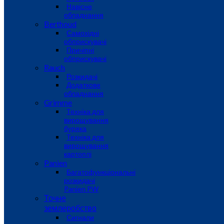
Навісне
обладнання
Berthoud
Самохідні
обприскувачі
Причіпні
обприскувачі
Rauch
Розкидачі
Додаткове
обладнання
Grimme
Техніка для
вирощування
буряка
Техніка для
вирощування
картоплі
Panien
Багатофункціональні
розкидачі
Panien PW
Точне
землеробство
Сигнали