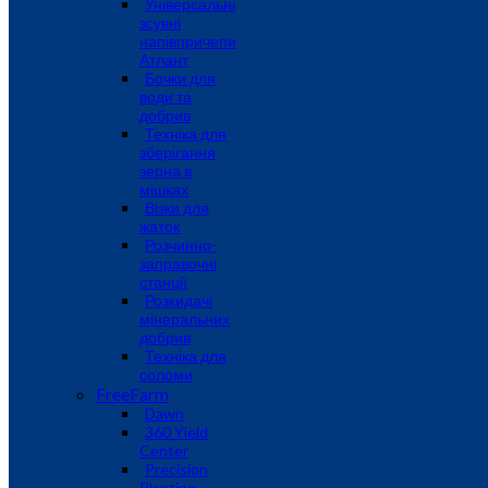
Універсальні
зсувні
напівпричепи
Атлант
Бочки для
води та
добрив
Техніка для
зберігання
зерна в
мішках
Візки для
жаток
Розчинно-
заправочні
станції
Розкидачі
мінеральних
добрив
Техніка для
соломи
FreeFarm
Dawn
360 Yield
Center
Precision
Planting