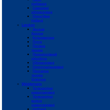
підбирачі
Самохідні
обприскувачі
Плуги New
Holland
Lemken
Дискові
борони
Культиватори
Плуги
Посівна
техніка
Передпосівний
обробіток
Обприскувачі
Грунтоущільнювачі
Просапна
техніка
Steketee
Weidemann
Телескопічні
навантажувачі
Телескопічні
колісні
навантажувачі
Hoftrack