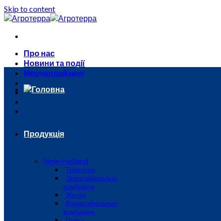
Skip to content
Про нас
Новини та події
Мерчандайзинг
Головна
Продукція
New Holland
Трактори
Зернозбиральні
комбайни
Жатки
Кормозбиральні
комбайни
Прес-