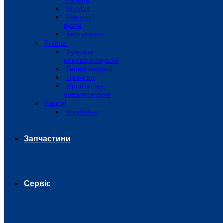
Montag
Розчинні
вузли
Картування
Pronar
Бункери-
перевантажувачі
Гноєрозкидачі
Причепи
Фронтальні
навантажувачі
Baural
Комбайни
Запчастини
Сервіс