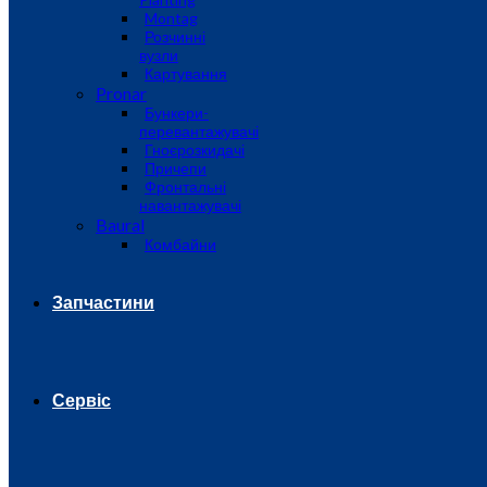
Montag
Розчинні
вузли
Картування
Pronar
Бункери-
перевантажувачі
Гноєрозкидачі
Причепи
Фронтальні
навантажувачі
Baural
Комбайни
Запчастини
Сервіс