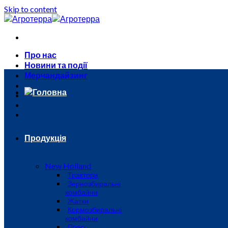
Skip to content
Про нас
Новини та події
Мерчандайзинг
Головна
Продукція
New Holland
Трактори
Зернозбиральні
комбайни
Жатки
Кормозбиральні
комбайни
Прес-