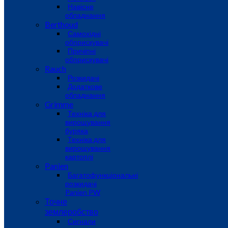
Навісне
обладнання
Berthoud
Самохідні
обприскувачі
Причіпні
обприскувачі
Rauch
Розкидачі
Додаткове
обладнання
Grimme
Техніка для
вирощування
буряка
Техніка для
вирощування
картоплі
Panien
Багатофункціональні
розкидачі
Panien PW
Точне
землеробство
Сигнали