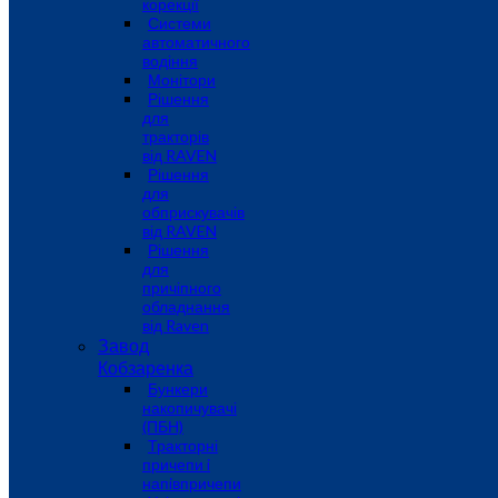
корекції
Системи
автоматичного
водіння
Монітори
Рішення
для
тракторів
від RAVEN
Рішення
для
обприскувачів
від RAVEN
Рішення
для
причіпного
обладнання
від Raven
Завод
Кобзаренка
Бункери
накопичувачі
(ПБН)
Тракторні
причепи i
напiвпричепи