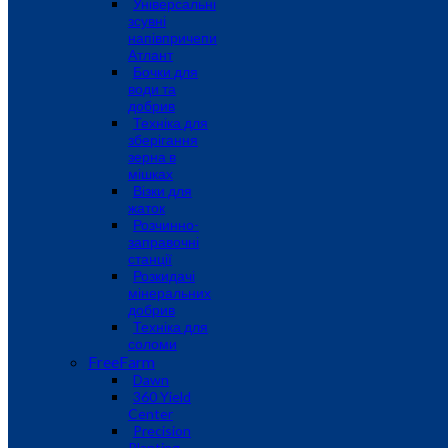
Універсальні
зсувні
напівпричепи
Атлант
Бочки для
води та
добрив
Техніка для
зберігання
зерна в
мішках
Візки для
жаток
Розчинно-
заправочні
станції
Розкидачі
мінеральних
добрив
Техніка для
соломи
FreeFarm
Dawn
360 Yield
Center
Precision
Planting