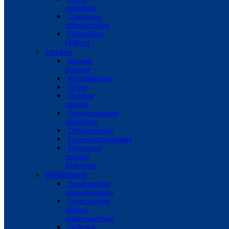
підбирачі
Самохідні
обприскувачі
Плуги New
Holland
Lemken
Дискові
борони
Культиватори
Плуги
Посівна
техніка
Передпосівний
обробіток
Обприскувачі
Грунтоущільнювачі
Просапна
техніка
Steketee
Weidemann
Телескопічні
навантажувачі
Телескопічні
колісні
навантажувачі
Hoftrack