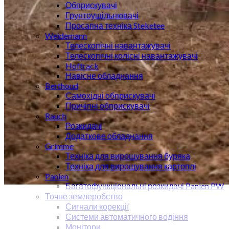
Обприскувачі
Грунтоущільнювачі
Просапна техніка Steketee
Weidemann
Телескопічні навантажувачі
Телескопічні колісні навантажувачі
Hoftrack
Навісне обладнання
Berthoud
Самохідні обприскувачі
Причіпні обприскувачі
Rauch
Розкидачі
Додаткове обладнання
Grimme
Техніка для вирощування буряка
Техніка для вирощування картоплі
Panien
Багатофункціональні розкидачі Panien PW
Точне землеробство
Сигнали корекції
Системи автоматичного водіння
Монітори