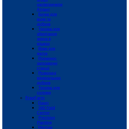
напівпричепи
Атлант
Бочки для
води та
добрив
Техніка для
зберігання
зерна в
мішках
Візки для
жаток
Розчинно-
заправочні
станції
Розкидачі
мінеральних
добрив
Техніка для
соломи
FreeFarm
Dawn
360 Yield
Center
Precision
Planting
Montag