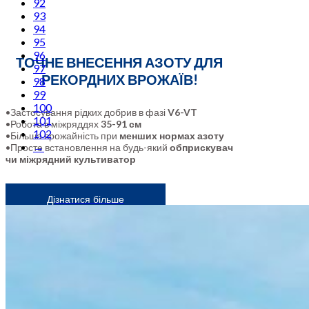
92
93
94
95
96
ТОЧНЕ ВНЕСЕННЯ АЗОТУ ДЛЯ
97
РЕКОРДНИХ ВРОЖАЇВ!
98
99
100
•Застосування рідких добрив в фазі
V6-VT
101
•Робота в міжряддях
35-91 см
102
•Більша врожайність при
менших нормах азоту
→
•Просте встановлення на будь-який
обприскувач
чи міжрядний культиватор
Дізнатися більше