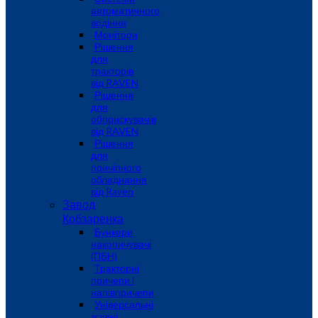
автоматичного
водіння
Монітори
Рішення
для
тракторів
від RAVEN
Рішення
для
обприскувачів
від RAVEN
Рішення
для
причіпного
обладнання
від Raven
Завод
Кобзаренка
Бункери
накопичувачі
(ПБН)
Тракторні
причепи i
напiвпричепи
Універсальні
зсувні