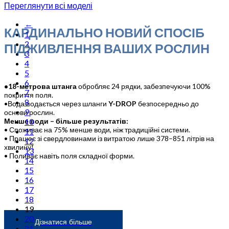
Переглянути всі моделі
←
КАРДИНАЛЬНО НОВИЙ СПОСІБ
1
2
ПІДЖИВЛЕННЯ ВАШИХ РОСЛИН
3
4
5
6
•18-метрова штанга
обробляє 24 рядки, забезпечуючи 100%
7
покриття поля.
8
•Вода подається через шланги
Y-DROP
безпосередньо до
9
основи рослин.
10
Менше води – більше результатів:
• Споживає на 75% менше води, ніж традиційні системи.
11
• Працює зі свердловинами із витратою лише 378–851 літрів на
12
хвилину!
13
• Поливає навіть поля складної форми.
14
15
16
17
18
19
20
Дізнатися більше
21