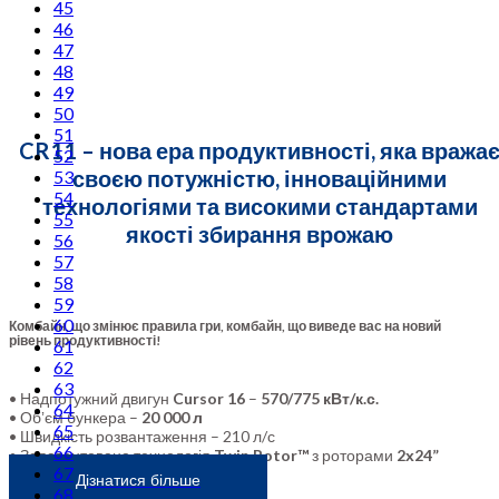
45
46
47
48
49
50
51
CR11 – нова ера продуктивності, яка вража
52
своєю потужністю, інноваційними
53
54
технологіями та високими стандартами
55
якості збирання врожаю
56
57
58
59
60
Комбайн, що змінює правила гри, комбайн, що виведе вас на новий
рівень продуктивності!
61
62
63
• Надпотужний двигун
Cursor 16
–
570/775 кВт/к.с.
64
• Обʼєм бункера –
20 000 л
65
• Швидкість розвантаження – 210 л/с
66
• Запатентована технологія
Twin Rotor™
з роторами
2х24”
67
Дізнатися більше
68