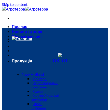
Skip to content
Про нас
Новини та події
Мерчандайзинг
Головна
UK
RU
Продукція
New Holland
Трактори
Зернозбиральні
комбайни
Жатки
Кормозбиральні
комбайни
Прес-
підбирачі