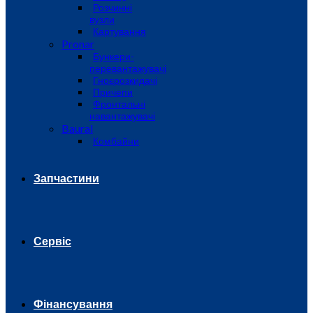
Розчинні
вузли
Картування
Pronar
Бункери-
перевантажувачі
Гноєрозкидачі
Причепи
Фронтальні
навантажувачі
Baural
Комбайни
Запчастини
Сервіс
Фінансування