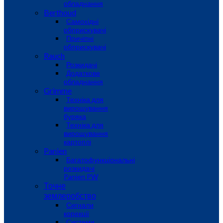
обладнання
Berthoud
Самохідні
обприскувачі
Причіпні
обприскувачі
Rauch
Розкидачі
Додаткове
обладнання
Grimme
Техніка для
вирощування
буряка
Техніка для
вирощування
картоплі
Panien
Багатофункціональні
розкидачі
Panien PW
Точне
землеробство
Сигнали
корекції
Системи