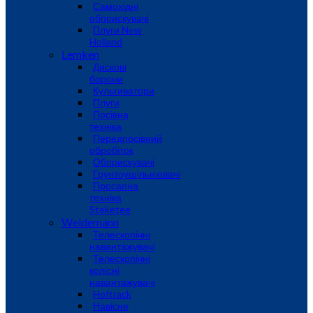
Самохідні
обприскувачі
Плуги New
Holland
Lemken
Дискові
борони
Культиватори
Плуги
Посівна
техніка
Передпосівний
обробіток
Обприскувачі
Грунтоущільнювачі
Просапна
техніка
Steketee
Weidemann
Телескопічні
навантажувачі
Телескопічні
колісні
навантажувачі
Hoftrack
Навісне