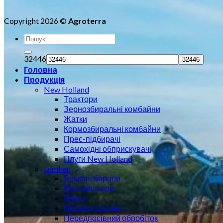
Copyright 2026 ©
Agroterra
32446
Головна
Продукція
New Holland
Трактори
Зернозбиральні комбайни
Жатки
Кормозбиральні комбайни
Прес-підбирачі
Самохідні обприскувачі
Плуги New Holland
Lemken
Дискові борони
Культиватори
Плуги
Посівна техніка
Передпосівний обробіток